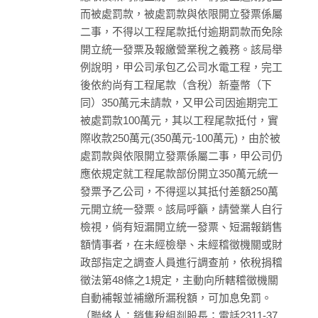
而被處罰款，被處罰款與依限開立發票係屬
二事，不得以工程尾款抵付逾期罰款而免除
開立統一發票及報繳營業稅之義務。該局舉
例說明，甲公司承包乙公司水電工程，完工
後依約尚有工程尾款（含稅）新臺幣（下
同）350萬元未請款，又甲公司因逾期完工
被處罰款100萬元，其以工程尾款抵付，實
際收款250萬元(350萬元-100萬元)，由於被
處罰款與依限開立發票係屬二事，甲公司仍
應依規定就工程尾款部份開立350萬元統一
發票予乙公司，不得逕以其抵付差額250萬
元開立統一發票。該局呼籲，請營業人自行
檢視，倘有短漏開立統一發票、短漏報銷售
額情事者，在未經檢舉、未經稽徵機關或財
政部指定之調查人員進行調查前，依稅捐稽
徵法第48條之1規定，主動向所轄稽徵機關
自動補報並補繳所漏稅額，可加息免罰。
（聯絡人：銷售稅組剡股長；電話2311-37