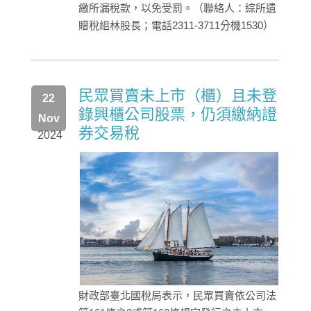
繳所漏稅款，以免受罰。（聯絡人：綜所遺
贈稅組林股長；電話2311-3711分機1530）
民眾買賣未上市（櫃）且未登
22
錄興櫃公司股票，仍須繳納證
Nov
券交易稅
2024
財政部臺北國稅局表示，民眾買賣依公司法