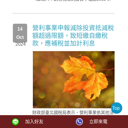
營利事業申報減除投資抵減稅
14
額超過限額，致短繳自繳稅
Oct
款，應補稅並加計利息
2024
.Top
財政部臺北國稅局表示，營利事業依其他法
律規定申報之投資抵減稅額，超過規定限
加入好友
立即來電
額，致短繳自繳稅款，經稽徵機關核定補繳