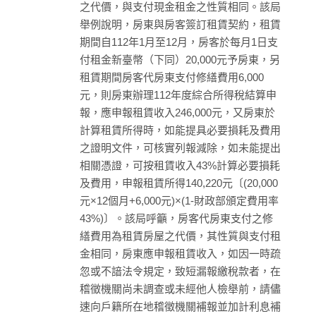
之代價，與支付現金租金之性質相同。該局
舉例說明，房東與房客簽訂租賃契約，租賃
期間自112年1月至12月，房客於每月1日支
付租金新臺幣（下同）20,000元予房東，另
租賃期間房客代房東支付修繕費用6,000
元，則房東辦理112年度綜合所得稅結算申
報，應申報租賃收入246,000元，又房東於
計算租賃所得時，如能提具必要損耗及費用
之證明文件，可核實列報減除，如未能提出
相關憑證，可按租賃收入43%計算必要損耗
及費用，申報租賃所得140,220元〔(20,000
元×12個月+6,000元)×(1-財政部頒定費用率
43%)〕。該局呼籲，房客代房東支付之修
繕費用為租賃房屋之代價，其性質與支付租
金相同，房東應申報租賃收入，如因一時疏
忽或不諳法令規定，致短漏報繳稅款者，在
稽徵機關尚未調查或未經他人檢舉前，請儘
速向戶籍所在地稽徵機關補報並加計利息補