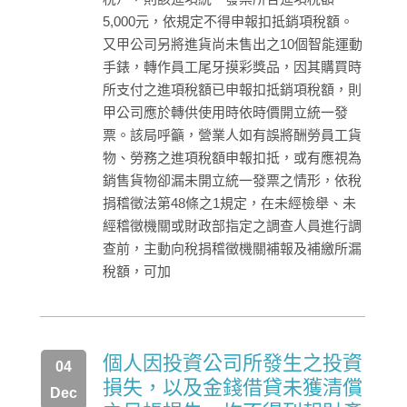
5,000元，依規定不得申報扣抵銷項稅額。
又甲公司另將進貨尚未售出之10個智能運動
手錶，轉作員工尾牙摸彩獎品，因其購買時
所支付之進項稅額已申報扣抵銷項稅額，則
甲公司應於轉供使用時依時價開立統一發
票。該局呼籲，營業人如有誤將酬勞員工貨
物、勞務之進項稅額申報扣抵，或有應視為
銷售貨物卻漏未開立統一發票之情形，依稅
捐稽徵法第48條之1規定，在未經檢舉、未
經稽徵機關或財政部指定之調查人員進行調
查前，主動向稅捐稽徵機關補報及補繳所漏
稅額，可加
個人因投資公司所發生之投資
04
損失，以及金錢借貸未獲清償
Dec