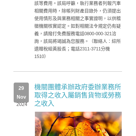
該等費用。該局呼籲，執行業務者列報汽車
相關費用時，除帳列財產目錄外，仍須提出
使用情形及與業務相關之事實證明，以供稽
徵機關核實認定。如對相關法令規定仍有疑
義，請撥打免費服務電話0800-000-321洽
詢，該局將竭誠為您服務。（聯絡人：綜所
遺贈稅組黃股長；電話2311-3711分機
1510）
機關團體承辦政府委辦業務所
29
取得之收入屬銷售貨物或勞務
Nov
之收入
2024