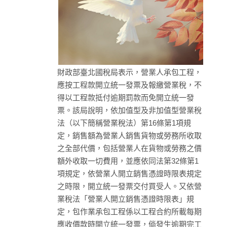
財政部臺北國稅局表示，營業人承包工程，
應按工程款開立統一發票及報繳營業稅，不
得以工程款抵付逾期罰款而免開立統一發
票。該局說明，依加值型及非加值型營業稅
法（以下簡稱營業稅法）第16條第1項規
定，銷售額為營業人銷售貨物或勞務所收取
之全部代價，包括營業人在貨物或勞務之價
額外收取一切費用，並應依同法第32條第1
項規定，依營業人開立銷售憑證時限表規定
之時限，開立統一發票交付買受人。又依營
業稅法「營業人開立銷售憑證時限表」規
定，包作業承包工程係以工程合約所載每期
應收價款時開立統一發票，倘發生逾期完工