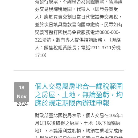
有發行股票，不論是否為實體股票，皆屬證
券交易稅課稅範圍，代徵人（即證券買受
人）應於買賣交割日當日代徵證券交易稅，
並於次日填具繳款書向國庫繳納。民眾如有
疑義可撥打國稅局免費服務電話0800-000-
321洽詢，將有專人提供諮詢服務。（聯絡
人：銷售稅組黃股長；電話2311-3711分機
1710）
個人交易屬房地合一課稅範圍
18
之房屋、土地，無論盈虧，均
Nov
應於規定期限內辦理申報
2024
財政部臺北國稅局表示，個人交易在105年1
月1日以後取得之房屋、土地（以下簡稱房
地），不論獲利或虧損，均須在房地完成所