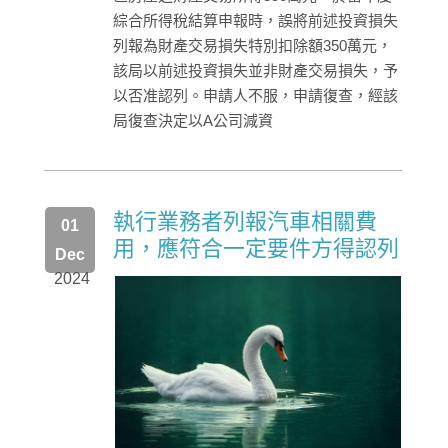
綜合所得稅結算申報時，誤將前述投資損失
列報為財產交易損失特別扣除額350萬元，
該局以前述投資損失並非財產交易損失，予
以否准認列。申請人不服，申請復查，經該
局復查決定以A公司減資
執行業務者列報汽車相關費
01
用，應符合一定要件方得認列
Dec
2024