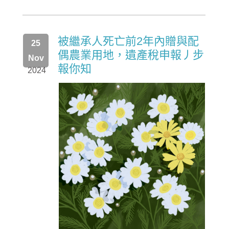
被繼承人死亡前2年內贈與配
25
偶農業用地，遺產稅申報丿步
Nov
報你知
2024