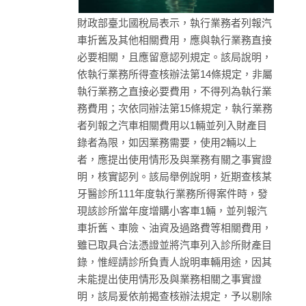
財政部臺北國稅局表示，執行業務者列報汽
車折舊及其他相關費用，應與執行業務直接
必要相關，且應留意認列規定。該局說明，
依執行業務所得查核辦法第14條規定，非屬
執行業務之直接必要費用，不得列為執行業
務費用；次依同辦法第15條規定，執行業務
者列報之汽車相關費用以1輛並列入財產目
錄者為限，如因業務需要，使用2輛以上
者，應提出使用情形及與業務有關之事實證
明，核實認列。該局舉例說明，近期查核某
牙醫診所111年度執行業務所得案件時，發
現該診所當年度增購小客車1輛，並列報汽
車折舊、車險、油資及過路費等相關費用，
雖已取具合法憑證並將汽車列入診所財產目
錄，惟經請診所負責人說明車輛用途，因其
未能提出使用情形及與業務相關之事實證
明，該局爰依前揭查核辦法規定，予以剔除