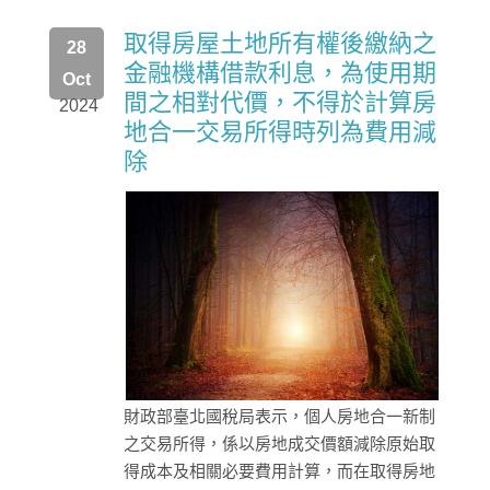
取得房屋土地所有權後繳納之
28
金融機構借款利息，為使用期
Oct
間之相對代價，不得於計算房
2024
地合一交易所得時列為費用減
除
財政部臺北國稅局表示，個人房地合一新制
之交易所得，係以房地成交價額減除原始取
得成本及相關必要費用計算，而在取得房地