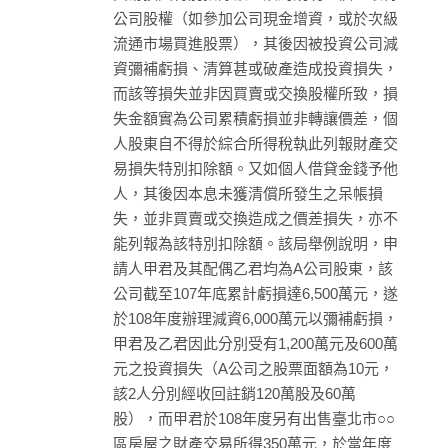
公司股權（如參加公司現金增資，或於次級
流通市場買進股票），其後因被投資公司減
資彌補虧損、清算甚或破產造成投資損失，
而該等損失並非因買賣或交換股權所致，損
失金額實為公司累積虧損並非轉讓價差，個
人股東自不得於綜合所得稅執此列報財產交
易損失特別扣除額。又如個人借貸金錢予他
人，其後因本息未獲清償所發生之呆帳損
失，並非買賣或交換造成之價差損失，亦不
能列報為該特別扣除額。該局舉例說明，申
請人甲君及其配偶乙君均為A公司股東，該
公司截至107年底累計虧損達6,500萬元，遂
於108年度辦理減資6,000萬元以彌補虧損，
甲君及乙君因此分別受有1,200萬元及600萬
元之投資損失（A公司之股票面額為10元，
該2人分別經收回註銷120萬股及60萬
股），而甲君於108年度另有出售臺北市○○
區房屋之財產交易所得350萬元，於當年度