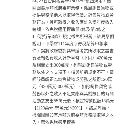
3月27日台財稅第851900292號函規定，機
關團體承辦政府委辦業務，係屬銷售貨物或
提供勞務予他人以取得代價之銷售貨物或勞
務行為，其所取得之收入應計入當年度收入
總額，依免稅適用標準第2條及第2條之
1（現行第3條）規定徵免所得稅。該局舉例
說明，甲學會111年度所得稅結算申報案
件，誤將政府委託其舉辦考試所收取之證書
費及報名費收入計新臺幣（下同）420萬元
及相關支出300萬元，列報於銷售貨物或勞
務以外之收支項下，核與前揭規定不符，案
經該局轉正為銷售貨物或勞務之所得120萬
元（420萬元-300萬元），扣除銷售貨物或
勞務以外之收入不足支應與其創設目的有關
活動之支出55萬元後，核定補徵稅額13萬元
【(120萬元-55萬元)×20%】。該局呼籲，
機關團體如有承辦政府委辦業務所取得之收
入，應依免稅適用標準