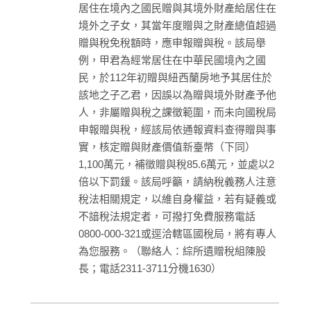
居住在境內之國民贈與其境外財產給居住在
境外之子女，其當年度贈與之財產總值超過
贈與稅免稅額時，應申報贈與稅。該局舉
例，甲君為經常居住在中華民國境內之國
民，於112年初贈與紐西蘭房地予其居住於
該地之子乙君，因誤以為贈與境外財產予他
人，非屬贈與稅之課徵範圍，而未向國稅局
申報贈與稅，經該局依通報資料查得贈與事
實，核定贈與財產價值新臺幣（下同）
1,100萬元，補徵贈與稅85.6萬元，並處以2
倍以下罰鍰。該局呼籲，請納稅義務人注意
稅法相關規定，以維自身權益，若有疑義或
不諳稅法規定者，可撥打免費服務電話
0800-000-321或逕洽轄區國稅局，將有專人
為您服務。（聯絡人：綜所遺贈稅組陳股
長；電話2311-3711分機1630）