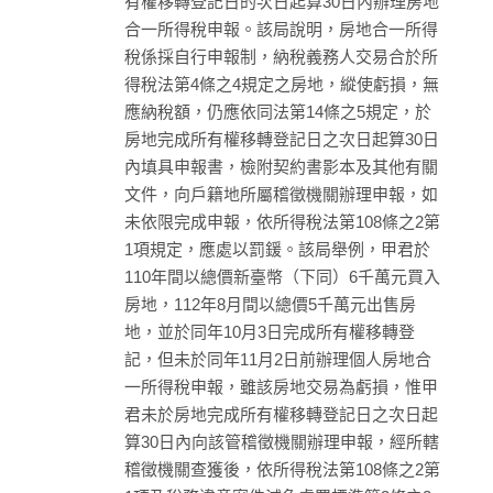
有權移轉登記日的次日起算30日內辦理房地
合一所得稅申報。該局說明，房地合一所得
稅係採自行申報制，納稅義務人交易合於所
得稅法第4條之4規定之房地，縱使虧損，無
應納稅額，仍應依同法第14條之5規定，於
房地完成所有權移轉登記日之次日起算30日
內填具申報書，檢附契約書影本及其他有關
文件，向戶籍地所屬稽徵機關辦理申報，如
未依限完成申報，依所得稅法第108條之2第
1項規定，應處以罰鍰。該局舉例，甲君於
110年間以總價新臺幣（下同）6千萬元買入
房地，112年8月間以總價5千萬元出售房
地，並於同年10月3日完成所有權移轉登
記，但未於同年11月2日前辦理個人房地合
一所得稅申報，雖該房地交易為虧損，惟甲
君未於房地完成所有權移轉登記日之次日起
算30日內向該管稽徵機關辦理申報，經所轄
稽徵機關查獲後，依所得稅法第108條之2第