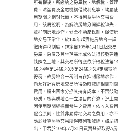
所有權後，所繳納之房屋稅、地價稅、管理
費、清潔費及金融機構借款利息等，均屬使
用期間之相對代價，不得列為房地交易費
用。該局說明，為解決房地分開課稅缺失，
並抑制房地炒作，健全不動產稅制，促使房
地交易正常化，於105年起實施房地合一課
徵所得稅制度，規定自105年1月1日起交易
房屋、房屋及其坐落基地或依法得核發建造
執照之土地，其交易所得應依所得稅法第14
條之4至第14條之8及第24條之5規定課徵所
得稅。故房地合一稅制旨在抑制房地炒作，
倘允許計算房地交易所得額時減除相關期間
費用，將由國家分擔其持有成本，不啻鼓勵
炒房，核與房地合一立法目的有違，況上開
因使用期間經過而發生之費用，依收入費用
配合原則，性質非屬房地交易之費用，亦不
應於計算房地交易所得時列報減除。該局指
出，甲君於109年7月31日買賣登記取得A房