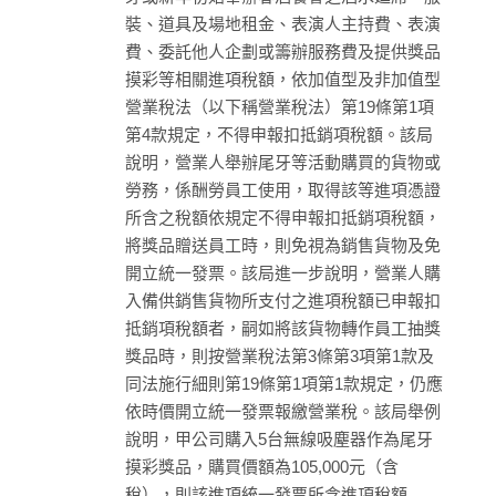
裝、道具及場地租金、表演人主持費、表演
費、委託他人企劃或籌辦服務費及提供獎品
摸彩等相關進項稅額，依加值型及非加值型
營業稅法（以下稱營業稅法）第19條第1項
第4款規定，不得申報扣抵銷項稅額。該局
說明，營業人舉辦尾牙等活動購買的貨物或
勞務，係酬勞員工使用，取得該等進項憑證
所含之稅額依規定不得申報扣抵銷項稅額，
將獎品贈送員工時，則免視為銷售貨物及免
開立統一發票。該局進一步說明，營業人購
入備供銷售貨物所支付之進項稅額已申報扣
抵銷項稅額者，嗣如將該貨物轉作員工抽獎
獎品時，則按營業稅法第3條第3項第1款及
同法施行細則第19條第1項第1款規定，仍應
依時價開立統一發票報繳營業稅。該局舉例
說明，甲公司購入5台無線吸塵器作為尾牙
摸彩獎品，購買價額為105,000元（含
稅），則該進項統一發票所含進項稅額