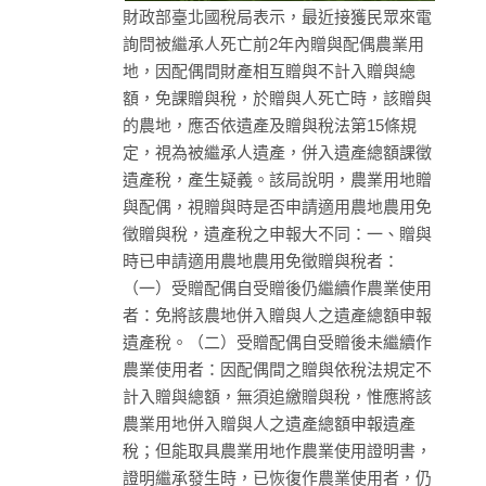
財政部臺北國稅局表示，最近接獲民眾來電
詢問被繼承人死亡前2年內贈與配偶農業用
地，因配偶間財產相互贈與不計入贈與總
額，免課贈與稅，於贈與人死亡時，該贈與
的農地，應否依遺產及贈與稅法第15條規
定，視為被繼承人遺產，併入遺產總額課徵
遺產稅，產生疑義。該局說明，農業用地贈
與配偶，視贈與時是否申請適用農地農用免
徵贈與稅，遺產稅之申報大不同：一、贈與
時已申請適用農地農用免徵贈與稅者：
（一）受贈配偶自受贈後仍繼續作農業使用
者：免將該農地併入贈與人之遺產總額申報
遺產稅。（二）受贈配偶自受贈後未繼續作
農業使用者：因配偶間之贈與依稅法規定不
計入贈與總額，無須追繳贈與稅，惟應將該
農業用地併入贈與人之遺產總額申報遺產
稅；但能取具農業用地作農業使用證明書，
證明繼承發生時，已恢復作農業使用者，仍