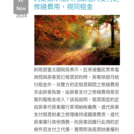
修繕費用，視同租金
Nov
2024
財政部臺北國稅局表示，近來接獲民眾來電
詢問與房客簽訂租賃契約時，房客除按月給
付租金外，另雙方約定租賃期間之修繕費用
亦由房客負擔，由房客支付之修繕費用是否
需列報租金收入？該局說明，租賃兩造約定
由房客代房東履行某項納稅義務，或代房東
支付租賃財產之修理維持或擴建費用，或代
房東履行其他債務，則房客因履行此項約定
條件而支付之代價，實際即為租賃財產權利