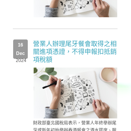
營業人辦理尾牙餐會取得之相
16
關進項憑證，不得申報扣抵銷
Dec
項稅額
2024
財政部臺北國稅局表示，營業人年終舉辦尾
牙或新年初始舉辦春酒餐會之酒水筵席、服