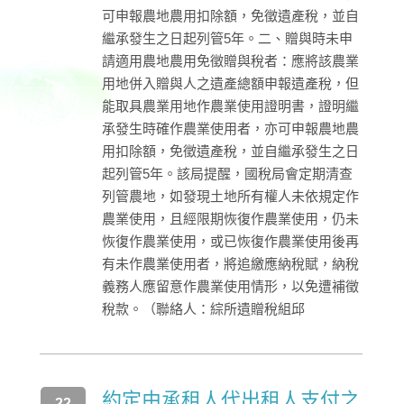
可申報農地農用扣除額，免徵遺產稅，並自
繼承發生之日起列管5年。二、贈與時未申
請適用農地農用免徵贈與稅者：應將該農業
用地併入贈與人之遺產總額申報遺產稅，但
能取具農業用地作農業使用證明書，證明繼
承發生時確作農業使用者，亦可申報農地農
用扣除額，免徵遺產稅，並自繼承發生之日
起列管5年。該局提醒，國稅局會定期清查
列管農地，如發現土地所有權人未依規定作
農業使用，且經限期恢復作農業使用，仍未
恢復作農業使用，或已恢復作農業使用後再
有未作農業使用者，將追繳應納稅賦，納稅
義務人應留意作農業使用情形，以免遭補徵
稅款。（聯絡人：綜所遺贈稅組邱
約定由承租人代出租人支付之
22