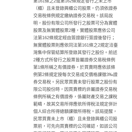
第161條之2或第162條規定發行之未上市
（櫃）且未登錄興櫃公司股票，仍須依證券
交易稅條例規定繳納證券交易稅。該局說
明，股份有限公司所發行之股票可分為實體
股票及無實體股票2種，實體股票應依公司
法第162條規定經由簽證銀行簽證後發行；
無實體股票則應依同法第161條之2規定洽臺
灣集中保管結算所登錄其發行之股份。前述
2種方式所發行之股票皆屬證券交易稅條例
第1條所稱之有價證券，於買賣時應依該條
例第2條規定按每次交易成交價格課徵3‰證
券交易稅。另民眾買賣未發行股票之股份有
限公司股份時，因買賣標的非屬證券交易稅
條例所稱之有價證券，係屬財產交易之課稅
範疇，故其交易所得應依所得稅法規定併計
個人綜合所得總額課徵所得稅。該局提醒，
民眾買賣未上市（櫃）且未登錄興櫃公司股
票前，可先向買賣標的公司確認，如該公司