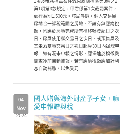
1項及稅務違章案件減免處罰標準第3條之2
第1項第3款規定，甲君係第1次裁罰案件，
處行為罰1,500元。該局呼籲，個人交易屬
房地合一課稅範圍之房地，不論有無應納稅
額，均應於房地完成所有權移轉登記日之次
日、房屋使用權交易日之次日，或預售屋及
其坐落基地交易日之次日起算30日內辦理申
報。如有漏未申報之情形，應儘速於稽徵機
關查獲前自動補報，若有應納稅額應加計利
息自動補繳，以免受罰
國人贈與海外財產予子女，嘛
04
愛申報贈與稅
Nov
2024