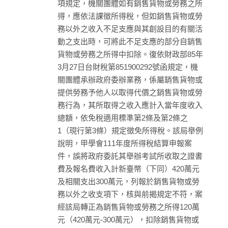
項規定，機關團體如有銷售貨物或勞務之所
得，應依法課徵所得稅，但如銷售貨物或勞
務以外之收入不足支應與其創設目的有關活
動之支出時，可將此不足支應的部分自銷售
貨物或勞務之所得中扣除。復依財政部85年
3月27日台財稅第851900292號函規定，機
關團體承辦政府委辦業務，係屬銷售貨物或
提供勞務予他人以取得代價之銷售貨物或勞
務行為，其所取得之收入應計入當年度收入
總額，依免稅適用標準第2條及第2條之
1（現行第3條）規定徵免所得稅。該局舉例
說明，甲學會111年度所得稅結算申報案
件，誤將政府委託其舉辦考試所收取之證書
費及報名費收入計新臺幣（下同）420萬元
及相關支出300萬元，列報於銷售貨物或勞
務以外之收支項下，核與前揭規定不符，案
經該局轉正為銷售貨物或勞務之所得120萬
元（420萬元-300萬元），扣除銷售貨物或