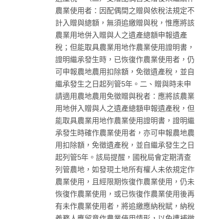
農業使用者：因配偶間之贈與依稅法規定不
計入贈與總額，無須追繳贈與稅，惟應將該
農業用地併入贈與人之遺產總額申報遺產
稅；但能取具農業用地作農業使用證明書，
證明繼承發生時，已恢復作農業使用者，仍
可申報農地農用扣除額，免徵遺產稅，並自
繼承發生之日起列管5年。二、贈與時未申
請適用農地農用免徵贈與稅者：應將該農業
用地併入贈與人之遺產總額申報遺產稅，但
能取具農業用地作農業使用證明書，證明繼
承發生時確作農業使用者，亦可申報農地農
用扣除額，免徵遺產稅，並自繼承發生之日
起列管5年。該局提醒，國稅局會定期清查
列管農地，如發現土地所有權人未依規定作
農業使用，且經限期恢復作農業使用，仍未
恢復作農業使用，或已恢復作農業使用後再
有未作農業使用者，將追繳應納稅賦，納稅
義務人應留意作農業使用情形，以免遭補徵