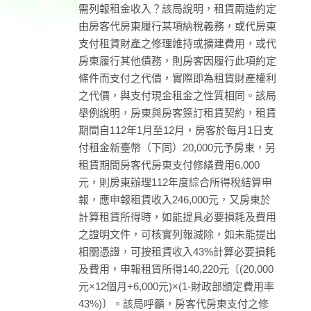
需列報租金收入？該局說明，租賃兩造約定
由房客代房東履行某項納稅義務，或代房東
支付租賃財產之修理維持或擴建費用，或代
房東履行其他債務，則房客因履行此項約定
條件而支付之代價，實際即為租賃財產權利
之代價，與支付現金租金之性質相同。該局
舉例說明，房東與房客簽訂租賃契約，租賃
期間自112年1月至12月，房客於每月1日支
付租金新臺幣（下同）20,000元予房東，另
租賃期間房客代房東支付修繕費用6,000
元，則房東辦理112年度綜合所得稅結算申
報，應申報租賃收入246,000元，又房東於
計算租賃所得時，如能提具必要損耗及費用
之證明文件，可核實列報減除，如未能提出
相關憑證，可按租賃收入43%計算必要損耗
及費用，申報租賃所得140,220元〔(20,000
元×12個月+6,000元)×(1-財政部頒定費用率
43%)〕。該局呼籲，房客代房東支付之修