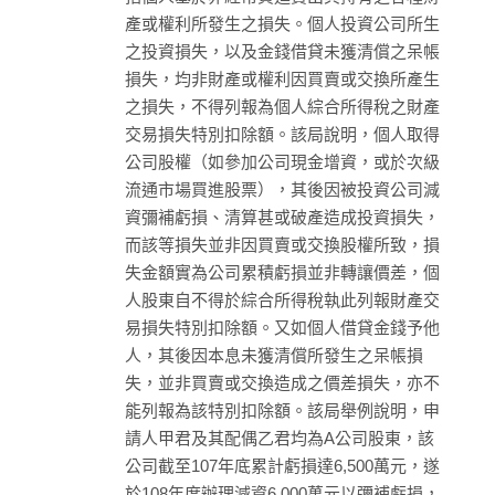
產或權利所發生之損失。個人投資公司所生
之投資損失，以及金錢借貸未獲清償之呆帳
損失，均非財產或權利因買賣或交換所產生
之損失，不得列報為個人綜合所得稅之財產
交易損失特別扣除額。該局說明，個人取得
公司股權（如參加公司現金增資，或於次級
流通市場買進股票），其後因被投資公司減
資彌補虧損、清算甚或破產造成投資損失，
而該等損失並非因買賣或交換股權所致，損
失金額實為公司累積虧損並非轉讓價差，個
人股東自不得於綜合所得稅執此列報財產交
易損失特別扣除額。又如個人借貸金錢予他
人，其後因本息未獲清償所發生之呆帳損
失，並非買賣或交換造成之價差損失，亦不
能列報為該特別扣除額。該局舉例說明，申
請人甲君及其配偶乙君均為A公司股東，該
公司截至107年底累計虧損達6,500萬元，遂
於108年度辦理減資6,000萬元以彌補虧損，