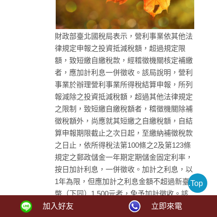
財政部臺北國稅局表示，營利事業依其他法
律規定申報之投資抵減稅額，超過規定限
額，致短繳自繳稅款，經稽徵機關核定補繳
者，應加計利息一併徵收。該局說明，營利
事業於辦理營利事業所得稅結算申報，所列
報減除之投資抵減稅額，超過其他法律規定
之限制，致短繳自繳稅額者，稽徵機關除補
徵稅額外，尚應就其短繳之自繳稅額，自結
算申報期限截止之次日起，至繳納補徵稅款
之日止，依所得稅法第100條之2及第123條
規定之郵政儲金一年期定期儲金固定利率，
按日加計利息，一併徵收。加計之利息，以
1年為限，但應加計之利息金額不超過新臺
.Top
幣（下同）1,500元者，免予加計徵收。該
局舉例說明，甲公司111年度營利事業所得
加入好友
立即來電