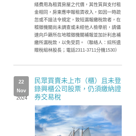
繕費用為租賃房屋之代價，其性質與支付租
金相同，房東應申報租賃收入，如因一時疏
忽或不諳法令規定，致短漏報繳稅款者，在
稽徵機關尚未調查或未經他人檢舉前，請儘
速向戶籍所在地稽徵機關補報並加計利息補
繳所漏稅款，以免受罰。（聯絡人：綜所遺
贈稅組林股長；電話2311-3711分機1530）
民眾買賣未上市（櫃）且未登
22
錄興櫃公司股票，仍須繳納證
Nov
券交易稅
2024