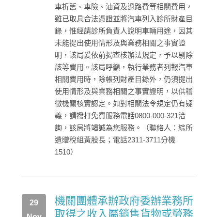
車折舊、車險、油資及過路費等相關費用，
雖已取具合法憑證並將汽車列入診所財產目
錄，惟經請診所負責人說明車輛用途，因其
未能提出使用情形及與業務相關之事實證
明，該局爰依前揭查核辦法規定，予以剔除
該等費用。該局呼籲，執行業務者列報汽車
相關費用時，除帳列財產目錄外，仍須提出
使用情形及與業務相關之事實證明，以供稽
徵機關核實認定。如對相關法令規定仍有疑
義，請撥打免費服務電話0800-000-321洽
詢，該局將竭誠為您服務。（聯絡人：綜所
遺贈稅組黃股長；電話2311-3711分機
1510）
機關團體承辦政府委辦業務所
29
取得之收入屬銷售貨物或勞務
Nov