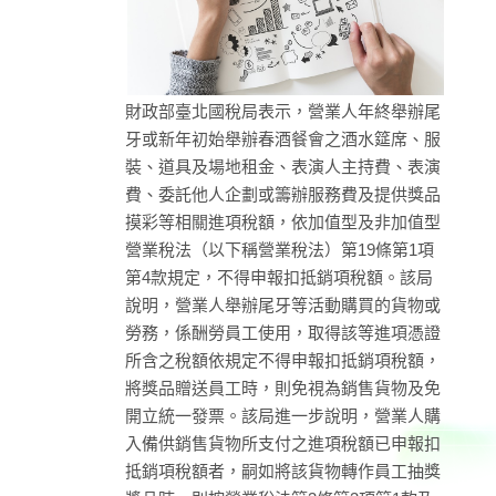
財政部臺北國稅局表示，營業人年終舉辦尾
牙或新年初始舉辦春酒餐會之酒水筵席、服
裝、道具及場地租金、表演人主持費、表演
費、委託他人企劃或籌辦服務費及提供獎品
摸彩等相關進項稅額，依加值型及非加值型
營業稅法（以下稱營業稅法）第19條第1項
第4款規定，不得申報扣抵銷項稅額。該局
說明，營業人舉辦尾牙等活動購買的貨物或
勞務，係酬勞員工使用，取得該等進項憑證
所含之稅額依規定不得申報扣抵銷項稅額，
將獎品贈送員工時，則免視為銷售貨物及免
開立統一發票。該局進一步說明，營業人購
入備供銷售貨物所支付之進項稅額已申報扣
抵銷項稅額者，嗣如將該貨物轉作員工抽獎