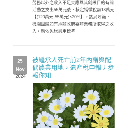
勞務以外之收入不足支應與其創設目的有關
活動之支出55萬元後，核定補徵稅額13萬元
【(120萬元-55萬元)×20%】。該局呼籲，
機關團體如有承辦政府委辦業務所取得之收
入，應依免稅適用標準
被繼承人死亡前2年內贈與配
25
偶農業用地，遺產稅申報丿步
Nov
報你知
2024