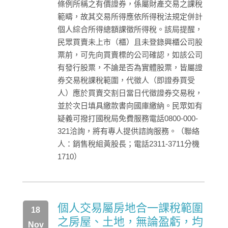
條例所稱之有價證券，係屬財產交易之課稅
範疇，故其交易所得應依所得稅法規定併計
個人綜合所得總額課徵所得稅。該局提醒，
民眾買賣未上市（櫃）且未登錄興櫃公司股
票前，可先向買賣標的公司確認，如該公司
有發行股票，不論是否為實體股票，皆屬證
券交易稅課稅範圍，代徵人（即證券買受
人）應於買賣交割日當日代徵證券交易稅，
並於次日填具繳款書向國庫繳納。民眾如有
疑義可撥打國稅局免費服務電話0800-000-
321洽詢，將有專人提供諮詢服務。（聯絡
人：銷售稅組黃股長；電話2311-3711分機
1710）
個人交易屬房地合一課稅範圍
18
之房屋、土地，無論盈虧，均
Nov