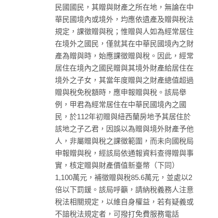
民國國民，其贈與財產之所在地，無論在中
華民國境內或境外，均應依遺產及贈與稅法
規定，課徵贈與稅；惟贈與人如為經常居住
在境外之國民，僅就其在中華民國境內之財
產為贈與時，始應課徵贈與稅。因此，經常
居住在境內之國民贈與其境外財產給居住在
境外之子女，其當年度贈與之財產總值超過
贈與稅免稅額時，應申報贈與稅。該局舉
例，甲君為經常居住在中華民國境內之國
民，於112年初贈與紐西蘭房地予其居住於
該地之子乙君，因誤以為贈與境外財產予他
人，非屬贈與稅之課徵範圍，而未向國稅局
申報贈與稅，經該局依通報資料查得贈與事
實，核定贈與財產價值新臺幣（下同）
1,100萬元，補徵贈與稅85.6萬元，並處以2
倍以下罰鍰。該局呼籲，請納稅義務人注意
稅法相關規定，以維自身權益，若有疑義或
不諳稅法規定者，可撥打免費服務電話