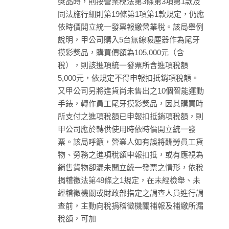
獎品時，則按營業稅法第3條第3項第1款及
同法施行細則第19條第1項第1款規定，仍應
依時價開立統一發票報繳營業稅。該局舉例
說明，甲公司購入5台無線吸塵器作為尾牙
摸彩獎品，購買價額為105,000元（含
稅），則該進項統一發票所含進項稅額
5,000元，依規定不得申報扣抵銷項稅額。
又甲公司另將進貨尚未售出之10個智能運動
手錶，轉作員工尾牙摸彩獎品，因其購買時
所支付之進項稅額已申報扣抵銷項稅額，則
甲公司應於轉供使用時依時價開立統一發
票。該局呼籲，營業人如有誤將酬勞員工貨
物、勞務之進項稅額申報扣抵，或有應視為
銷售貨物卻漏未開立統一發票之情形，依稅
捐稽徵法第48條之1規定，在未經檢舉、未
經稽徵機關或財政部指定之調查人員進行調
查前，主動向稅捐稽徵機關補報及補繳所漏
稅額，可加