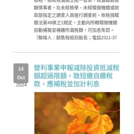
檢視，倘有短漏開立統一發票、短漏報銷售
額情事者，在未經檢舉、未經稽徵機關或財
政部指定之調查人員進行調查前，依稅捐稽
徵法第48條之1規定，主動向所轄稽徵機關
自動補報並補繳所漏稅額，可加息免罰。
（聯絡人：銷售稅組剡股長；電話2311-37
營利事業申報減除投資抵減稅
14
額超過限額，致短繳自繳稅
Oct
款，應補稅並加計利息
2024