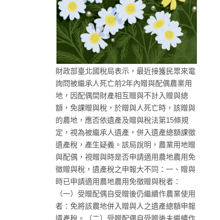
財政部臺北國稅局表示，最近接獲民眾來電
詢問被繼承人死亡前2年內贈與配偶農業用
地，因配偶間財產相互贈與不計入贈與總
額，免課贈與稅，於贈與人死亡時，該贈與
的農地，應否依遺產及贈與稅法第15條規
定，視為被繼承人遺產，併入遺產總額課徵
遺產稅，產生疑義。該局說明，農業用地贈
與配偶，視贈與時是否申請適用農地農用免
徵贈與稅，遺產稅之申報大不同：一、贈與
時已申請適用農地農用免徵贈與稅者：
（一）受贈配偶自受贈後仍繼續作農業使用
者：免將該農地併入贈與人之遺產總額申報
遺產稅。（二）受贈配偶自受贈後未繼續作