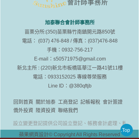
旭泰聯合會計師事務所
苗栗分所:(350)苗栗縣竹南鎮開元路850號
電話： (037) 476-848 / 傳真：(037)476-848
手機：0932-756-217
E-mail：
s50571975@gmail.com
新北主所 : (220)新北市板橋區華江一路41號11樓
電話：0933152025 專線尊榮服務
Line ID：
@380qftjb
回到首頁
關於旭泰
工商登記
記帳報稅
會計簽證
僑外投資
陸資投資
聯絡我們
工廠設立變更登記提供公司設立登記、帳務會計處理、稅務諮
.Top
蘋果網頁設計
© Copyright All Rights Reserved