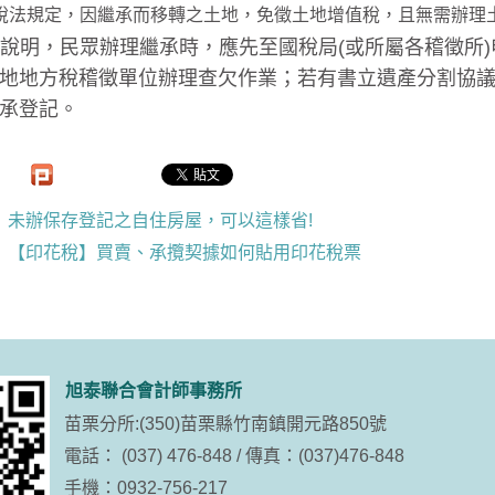
稅法規定，因繼承而移轉之土地，免徵土地增值稅，且無需辦理
說明，民眾辦理繼承時，應先至國稅局(或所屬各稽徵所
地地方稅稽徵單位辦理查欠作業；若有書立遺產分割協
承登記。
未辦保存登記之自住房屋，可以這樣省!
【印花稅】買賣、承攬契據如何貼用印花稅票
旭泰聯合會計師事務所
苗栗分所:(350)苗栗縣竹南鎮開元路850號
電話： (037) 476-848 / 傳真：(037)476-848
手機：0932-756-217