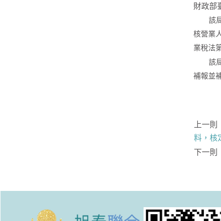
財政部
該局說
核營業
業稅法
該局特
補報並
上一則
料，核
下一則