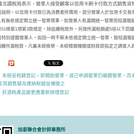
臺北國稅局表示，營業人接受顧客以信用卡刷卡付款方式銷售貨
明，以信用卡付款已為消費者所慣用，部分營業人於信用卡交易常
人有無依規定開立統一發票情事，如營業人有漏開統一發票而短漏報
第51條第1項第3款規定，除追繳稅款外，另按所漏稅額處5倍以下罰
別提醒營業人，如因一時不察未依規定開立統一發票，致短漏報銷售
補繳所漏稅款，凡屬未經檢舉、未經稽徵機關或財政部指定之調查人
未辦妥稅籍登記，即開始營業，或已申請歇業仍繼續營業，而
定其銷售額及應納稅額並補徵之
菸酒稅產品變更應重新辦理登記
旭泰聯合會計師事務所