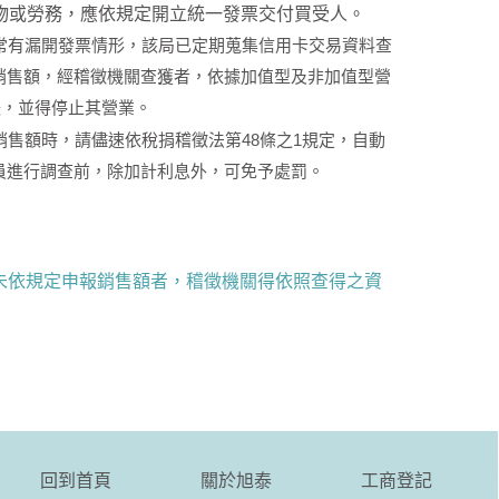
物或勞務，應依規定開立統一發票交付買受人。
有漏開發票情形，該局已定期蒐集信用卡交易資料查
銷售額，經稽徵機關查獲者，依據加值型及非加值型營
鍰，並得停止其營業。
額時，請儘速依稅捐稽徵法第48條之1規定，自動
員進行調查前，除加計利息外，可免予處罰。
未依規定申報銷售額者，稽徵機關得依照查得之資
回到首頁
關於旭泰
工商登記