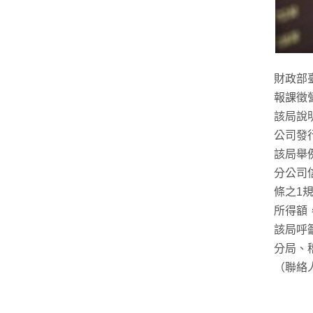
財政部
報課徵
該局說
公司發
該局舉
分公司
條之1
所得額
該局呼
分局、
（聯絡人