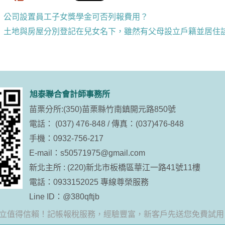
公司設置員工子女獎學金可否列報費用？
土地與房屋分別登記在兒女名下，雖然有父母設立戶籍並居住
旭泰聯合會計師事務所
苗栗分所:(350)苗栗縣竹南鎮開元路850號
電話： (037) 476-848 / 傳真：(037)476-848
手機：0932-756-217
E-mail：
s50571975@gmail.com
新北主所 : (220)新北市板橋區華江一路41號11樓
電話：0933152025 專線尊榮服務
Line ID：
@380qftjb
值得信賴！記帳報稅服務，經驗豐富，新客戶先送您免費試用，