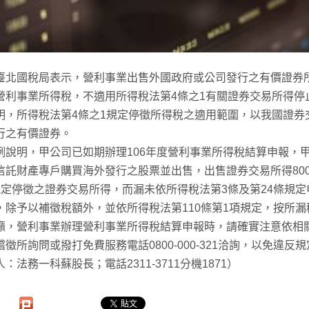
臺北國稅局表示，營利事業出售外國政府或公司發行之有價證券
營利事業所得稅，不適用所得稅法第4條之1有關證券交易所得停
明，所得稅法第4條之1規定停徵所得稅之適用範圍，以我國證券
行之有價證券。
例說明，甲公司已如期辦理106年度營利事業所得稅結算申報，
信託財產專戶購買海外發行之股票並出售，出售證券交易所得80
規定停徵之證券交易所得，而漏未依所得稅法第3條及第24條規
，除予以補徵稅額外，並依所得稅法第110條第1項規定，按所漏
籲，營利事業辦理營利事業所得稅結算申報時，請確實注意依相
稽徵所詢問或撥打免費服務電話0800-000-321洽詢，以免違
：法務一科蘇股長；電話2311-3711分機1871）