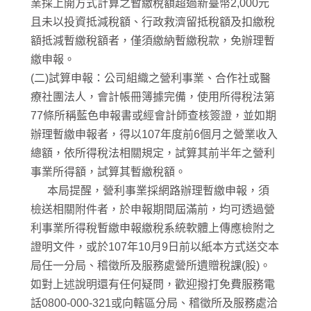
業採上開方式計算之暫繳稅額超過新臺幣2,000元
且未以投資抵減稅額、行政救濟留抵稅額及扣繳稅
額抵減暫繳稅額者，僅須繳納暫繳稅款，免辦理暫
繳申報。
(二)試算申報：公司組織之營利事業、合作社或醫
療社團法人，會計帳冊簿據完備，使用所得稅法第
77條所稱藍色申報書或經會計師查核簽證，並如期
辦理暫繳申報者，得以107年度前6個月之營業收入
總額，依所得稅法相關規定，試算其前半年之營利
事業所得額，試算其暫繳稅額。
本局提醒，營利事業採網路辦理暫繳申報，須
檢送相關附件者，於申報期間屆滿前，均可透過營
利事業所得稅暫繳申報繳稅系統軟體上傳應檢附之
證明文件，或於107年10月9日前以紙本方式送交本
局任一分局、稽徵所及服務處營所遺贈稅課(股)。
如對上述說明還有任何疑問，歡迎撥打免費服務電
話0800-000-321或向轄區分局、稽徵所及服務處洽