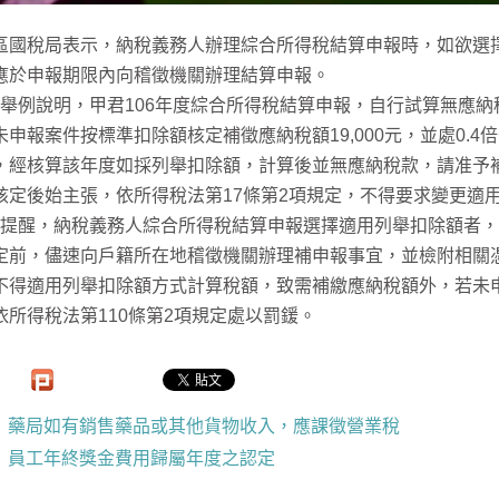
區國稅局表示，納稅義務人辦理綜合所得稅結算申報時，如欲選
應於申報期限內向稽徵機關辦理結算申報。
例說明，甲君106年度綜合所得稅結算申報，自行試算無應納
未申報案件按標準扣除額核定補徵應納稅額19,000元，並處0.4
，經核算該年度如採列舉扣除額，計算後並無應納稅款，請准予
核定後始主張，依所得稅法第17條第2項規定，不得要求變更適
醒，納稅義務人綜合所得稅結算申報選擇適用列舉扣除額者，
定前，儘速向戶籍所在地稽徵機關辦理補申報事宜，並檢附相關
不得適用列舉扣除額方式計算稅額，致需補繳應納稅額外，若未申
依所得稅法第110條第2項規定處以罰鍰。
藥局如有銷售藥品或其他貨物收入，應課徵營業稅
員工年終獎金費用歸屬年度之認定