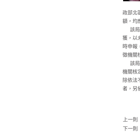
政部北
額，均
該局舉
獲，以
時申報
徵機關
該局提
機關核
除依法
者，另
上一則
下一則