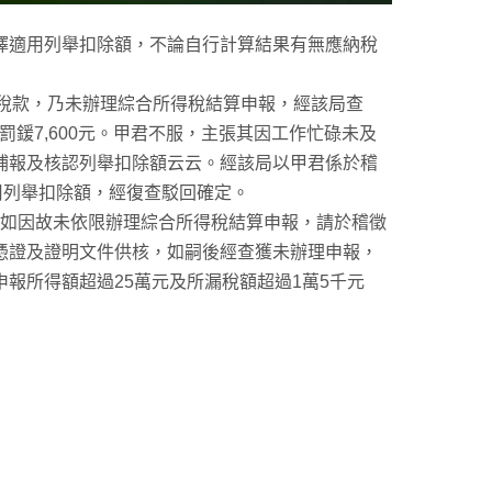
擇適用列舉扣除額，不論自行計算結果有無應納稅
稅款，乃未辦理綜合所得稅結算申報，經該局查
倍罰鍰7,600元。甲君不服，主張其因工作忙碌未及
補報及核認列舉扣除額云云。經該局以甲君係於稽
用列舉扣除額，經復查駁回確定。
如因故未依限辦理綜合所得稅結算申報，請於稽徵
憑證及證明文件供核，如嗣後經查獲未辦理申報，
報所得額超過25萬元及所漏稅額超過1萬5千元