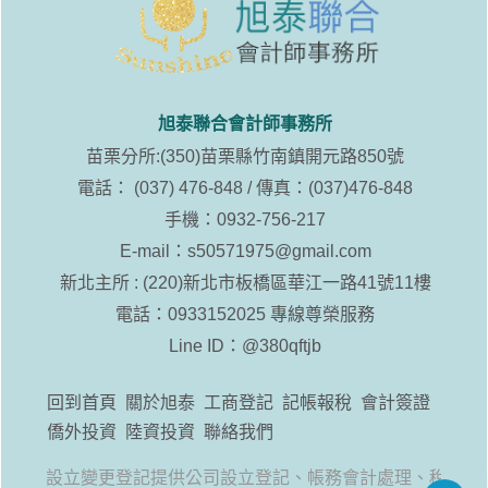
旭泰聯合會計師事務所
苗栗分所:(350)苗栗縣竹南鎮開元路850號
電話： (037) 476-848 / 傳真：(037)476-848
手機：0932-756-217
E-mail：
s50571975@gmail.com
新北主所 : (220)新北市板橋區華江一路41號11樓
電話：0933152025 專線尊榮服務
Line ID：
@380qftjb
回到首頁
關於旭泰
工商登記
記帳報稅
會計簽證
僑外投資
陸資投資
聯絡我們
工廠設立變更登記提供公司設立登記、帳務會計處理、稅務諮