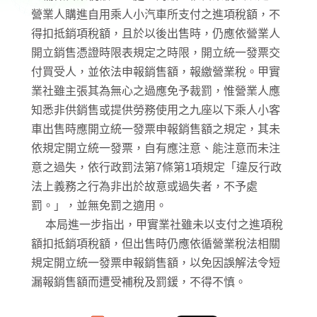
營業人購進自用乘人小汽車所支付之進項稅額，不
得扣抵銷項稅額，且於以後出售時，仍應依營業人
開立銷售憑證時限表規定之時限，開立統一發票交
付買受人，並依法申報銷售額，報繳營業稅。甲實
業社雖主張其為無心之過應免予裁罰，惟營業人應
知悉非供銷售或提供勞務使用之九座以下乘人小客
車出售時應開立統一發票申報銷售額之規定，其未
依規定開立統一發票，自有應注意、能注意而未注
意之過失，依行政罰法第7條第1項規定「違反行政
法上義務之行為非出於故意或過失者，不予處
罰。」，並無免罰之適用。
本局進一步指出，甲實業社雖未以支付之進項稅
額扣抵銷項稅額，但出售時仍應依循營業稅法相關
規定開立統一發票申報銷售額，以免因誤解法令短
漏報銷售額而遭受補稅及罰鍰，不得不慎。