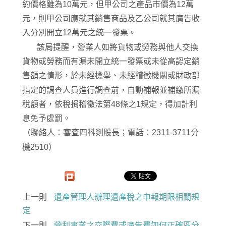
約價格雖為10萬元，但甲公司之產品市價為12萬
元，則甲公司應就其銷售商品及乙公司就其廣告收
入分別開立12萬元之統一發票。
該局提醒，營業人如將貨物或勞務與他人交換
貨物或勞務而有漏未開立統一發票或未從高認定銷
售額之情形，於未經檢舉、未經稽徵機關或財政部
指定的調查人員進行調查前，自動補報並補繳所漏
稅額者，依稅捐稽徵法第48條之1規定，得加計利
息免予處罰。
（聯絡人：審查四科剡股長；電話：2311-3711分
機2510）
上一則
遺產管理人辦理遺產稅之申報期限相關規
定
下一則
營利事業之交際費或廣告費如何正確區分