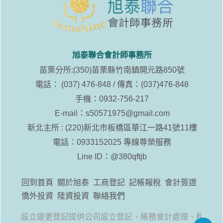
旭泰聯合會計師事務所
苗栗分所:(350)苗栗縣竹南鎮開元路850號
電話： (037) 476-848 / 傳真：(037)476-848
手機：0932-756-217
E-mail：
s50571975@gmail.com
新北主所 : (220)新北市板橋區華江一路41號11樓
電話：0933152025 專線尊榮服務
Line ID：
@380qftjb
回到首頁
關於旭泰
工商登記
記帳報稅
會計簽證
僑外投資
陸資投資
聯絡我們
工廠設立變更登記提供公司設立登記、帳務會計處理、稅務諮