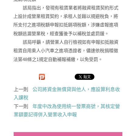
該局指出，發現有租賃業者將融資租賃契約形式
上設計成營業租賃契約，承租人並藉以規避稅負，將
所支付之進項稅額申報扣抵銷項稅額，涉嫌虛報進項
稅額逃漏營業稅，經查獲後予以補稅並處罰鍰。
該局呼籲，請營業人自行檢視如有申報扣抵融資
租賃自用乘人小汽車之進項憑證者，儘速依稅捐稽徵
法第48條之1規定自動補報補繳，以免受罰。
上一則
公司將資金無償貸與他人，應設算利息收
入課稅
下一則
年度中改為使用統一發票商號，其核定營
業額要記得併入營業收入申報