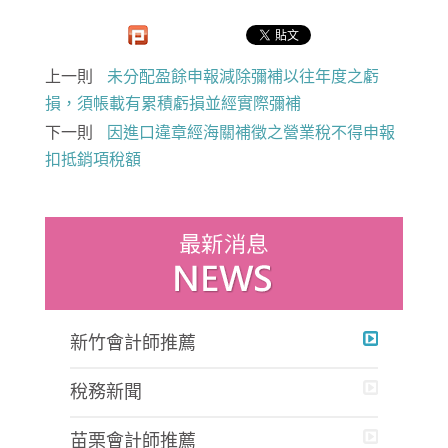
上一則
未分配盈餘申報減除彌補以往年度之虧
損，須帳載有累積虧損並經實際彌補
下一則
因進口違章經海關補徵之營業稅不得申報
扣抵銷項稅額
新竹會計師推薦
稅務新聞
苗栗會計師推薦