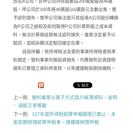
改名A公司，且甲公司持有股數由200萬股變為46萬
股，甲公司於105年將46萬股以6萬餘元全數出售，應
予認列損失。惟甲公司無法提示其投資A公司股份轉換
為P公司之過程及如何取得P公司計算新股之成本資
料，無法計算損益致無法認列損失，復查決定爰予以
駁回，並經訴願決定駁回確定在案。
該局呼籲，依所得稅法及營利事業所得稅查核準
則規定，營利事業列報投資損失，均應檢附足資證明
損失已實現之資料供查核，以免遭國稅局剔除補稅。
上一則
營利事業以電子方式提示帳簿資料，省時
、減紙又享獎勵
下一則
107年度所得稅結算申報期限已截止，未
能如期辦理結算申報者，請儘速辦理申報