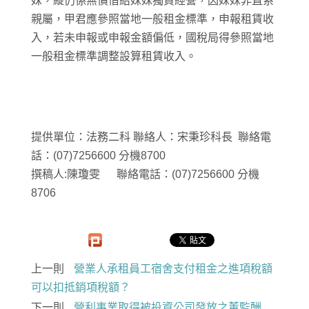
妹，縱仍係無償借給妹妹獨資經營，因妹妹非直系
親屬，甲君應參照當地一般租金標準，申報租賃收
入，若未申報或申報金額偏低，國稅局得參照當地
一般租金標準調整設算租賃收入。
提供單位：法務二科 聯絡人：宋秉珍科長 聯絡電
話：(07)7256600 分機8700
撰稿人:陳瓊雯 聯絡電話：(07)7256600 分機
8706
上一則
營業人承租員工宿舍支付租金之進項稅額
可以扣抵銷項稅額？
下一則
營利事業取得被投資公司發放之董監酬