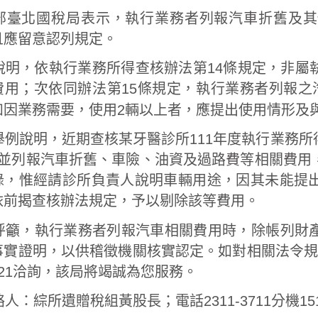
部臺北國稅局表示，執行業務者列報汽車折舊及其
且應留意認列規定。
說明，依執行業務所得查核辦法第14條規定，非屬
費用；次依同辦法第15條規定，執行業務者列報之
如因業務需要，使用2輛以上者，應提出使用情形及
舉例說明，近期查核某牙醫診所111年度執行業務
，並列報汽車折舊、車險、油資及過路費等相關費用
錄，惟經請診所負責人說明車輛用途，因其未能提
依前揭查核辦法規定，予以剔除該等費用。
呼籲，執行業務者列報汽車相關費用時，除帳列財
事實證明，以供稽徵機關核實認定。如對相關法令規定
-321洽詢，該局將竭誠為您服務。
人：綜所遺贈稅組黃股長；電話2311-3711分機15