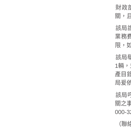
財政
關，
該局
業務
限，
該局
1輛
產目
局爰
該局
關之
000
（聯絡