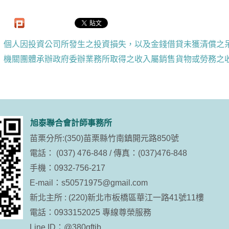
個人因投資公司所發生之投資損失，以及金錢借貸未獲清償之
機關團體承辦政府委辦業務所取得之收入屬銷售貨物或勞務之
旭泰聯合會計師事務所
苗栗分所:(350)苗栗縣竹南鎮開元路850號
電話： (037) 476-848 / 傳真：(037)476-848
手機：0932-756-217
E-mail：
s50571975@gmail.com
新北主所 : (220)新北市板橋區華江一路41號11樓
電話：0933152025 專線尊榮服務
Line ID：
@380qftjb