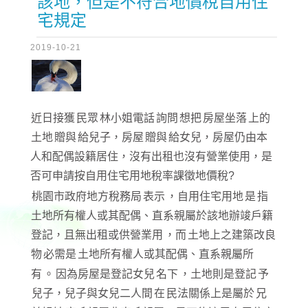
該地，但是不符合地價稅自用住
宅規定
2019-10-21
近日接獲
民眾
林小姐電話
詢問
想把
房屋坐落
上的
土地
贈與
給兒子，房屋
贈與
給女兒，房屋仍由本
人和配偶設籍居住，沒有出租也沒有營業使用，是
否可申請按自用住宅用地稅率課徵地價稅?
桃園市政府地方稅務局
表示
，自用住宅用地
是
指
土地所有權人或其配偶、直系親屬於該地辦竣戶籍
登記，且無出租或供營業用
，而
土地上之建築改良
物
必需是
土地所有權人或其配偶、直系親屬所
有
。
因為房屋是登記女兒
名下
，土地則是登記
予
兒子，兒子與女兒二人間
在
民法關係上是屬於
兄