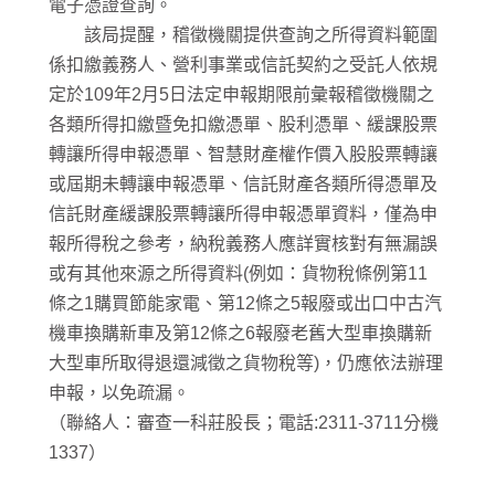
電子憑證查詢。
該局提醒，稽徵機關提供查詢之所得資料範圍
係扣繳義務人、營利事業或信託契約之受託人依規
定於109年2月5日法定申報期限前彙報稽徵機關之
各類所得扣繳暨免扣繳憑單、股利憑單、緩課股票
轉讓所得申報憑單、智慧財產權作價入股股票轉讓
或屆期未轉讓申報憑單、信託財產各類所得憑單及
信託財產緩課股票轉讓所得申報憑單資料，僅為申
報所得稅之參考，納稅義務人應詳實核對有無漏誤
或有其他來源之所得資料(例如：貨物稅條例第11
條之1購買節能家電、第12條之5報廢或出口中古汽
機車換購新車及第12條之6報廢老舊大型車換購新
大型車所取得退還減徵之貨物稅等)，仍應依法辦理
申報，以免疏漏。
（聯絡人：審查一科莊股長；電話:2311-3711分機
1337）