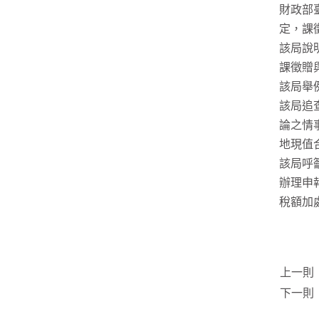
財政部
定，課
該局說
課徵贈
該局舉
該局追
論之情
地現值
該局呼
辦理申
稅額加
上一則
下一則