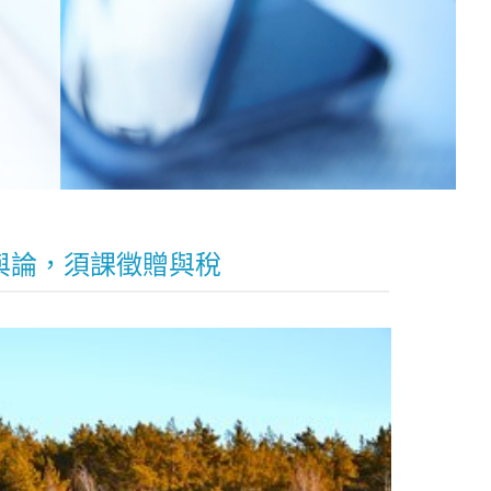
與論，須課徵贈與稅