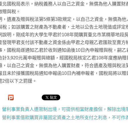
臺北國稅局表示，納稅義務人以自己之資金，無償為他人購置財產
徵贈與稅。
明，遺產及贈與稅法第5條第3款規定，以自己之資金，無償為他
與稅；如該購置之財產為不動產者，土地以公告土地現值或評定
例說明，剛成年的大學生甲君於108年間購買臺北市某精華地段房
查發現甲君支付該不動產之資金係由甲君之母親乙君匯款至賣方帳
事，國稅局遂通知乙君於收到通知函後10日內申報贈與稅，嗣乙
合計3,920元萬申報贈與總額，經國稅局核定乙君108年度應納贈
籲，以自己之資金，無償為他人購置財產，符合遺產及贈與稅法第
報且未於接獲國稅局通知申報函10日內補申報者，國稅局將以贈
處2倍以下之罰鍰。
營利事業負責人遭限制出境，可提供相當財產擔保，解除出境
營利事業借款購買非屬固定資產之土地所支付之利息，不可作