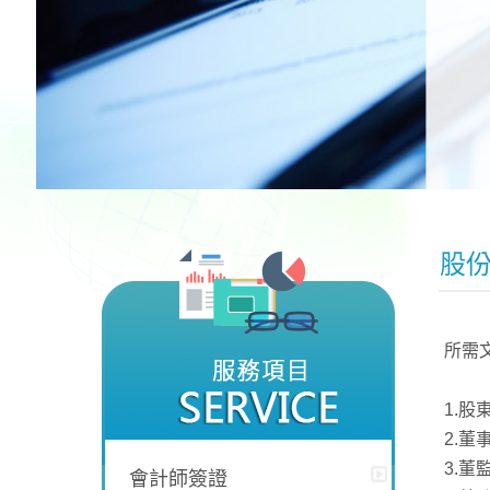
股
所需
1.
2.董
3.
會計師簽證