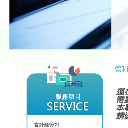
營
還
需
本
請
會計師簽證