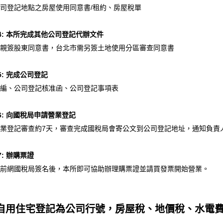
司登記地點之房屋使用同意書/租約、房屋稅單
p4: 本所完成其他公司登記代辦文件
親簽股東同意書，台北市需另簽土地使用分區審查同意書
p5: 完成公司登記
編、公司登記核准函、公司登記事項表
p6: 向國稅局申請營業登記
業登記審查約7天，審查完成國稅局會寄公文到公司登記地址，通知負責人
p7: 辦購票證
前網國稅局簽名後，本所即可協助辦理購票證並請買發票開始營業。
.自用住宅登記為公司行號，房屋稅、地價稅、水電費