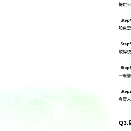
提供公
Ste
股東需
Ste
取得統
Ste
一般營
Ste
負責人
Q3