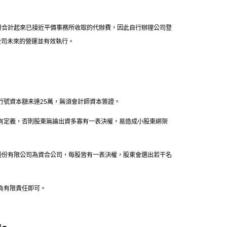
費合計起來已接近平價事務所收取的代辦費，因此自行辦理公司登
公司未來的營運並有效執行。
行號資本額未達25萬，無須會計師資本簽證。
有定義，否則股東無論出資多寡有一表決權，易造成小股東綁架
股份有限公司為資合公司，每股皆有一表決權，股東會選出若干名
負有限責任即可。