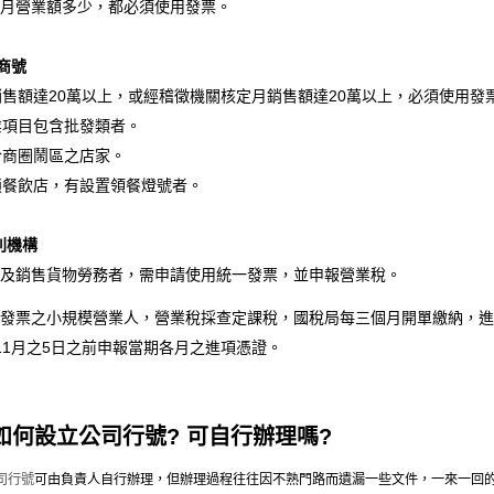
月營業額多少，都必須使用發票。
商號
月銷售額達20萬以上，或經稽徵機關核定月銷售額達20萬以上，必須使用發
營業項目包含批發類者。
位於商圈鬧區之店家。
連鎖餐飲店，有設置領餐燈號者。
利機構
及銷售貨物勞務者，需申請使用統一發票，並申報營業稅。
發票之小規模營業人，營業稅採查定課稅，國稅局每三個月開單繳納，進項
11月之5日之前申報當期各月之進項憑證。
.如何設立公司行號? 可自行辦理嗎?
司行號
可由負責人自行辦理，但辦理過程往往因不熟門路而遺漏一些文件，一來一回