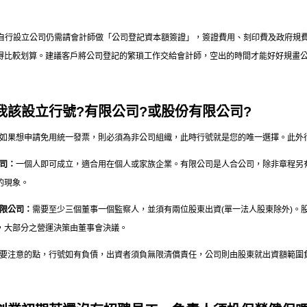
自行設立公司仍需請會計師做「公司登記資本額簽證」，簽證費用、刻印費及政府規
得比較划算。建議客戶將公司登記的繁瑣工作交給會計師，空出的時間才能好好規畫
.我該設立行號?有限公司?或股份有限公司?
如果想申請免用統一發票，則必須為非公司組織，此時行號就是您的唯一選擇。此外
司：
一個人即可成立，適合用在個人或家族企業。有限公司是人合公司，除非章程另
的現象。
限公司：
需要至少三個董事一個監察人，並須有兩位股東出資(單一法人股東除外)。
，大部分之營運決策由董事會決議。
需要注意的點，行號如有負債，出資者須負無限清償責任，公司則由股東就出資額範圍