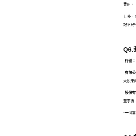
費用。
此外，
記不見
Q6
行號：
有限公
大股東
股份有
董事後
*一個