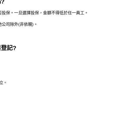
?
否投保。一旦選擇投保，金額不得低於任一員工。
公司除外(非依親)。
登記?
立。