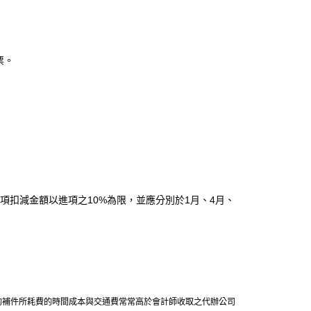
票。
扣減金額以進項之10%為限，並應分別於1月、4月、
的補件所耗費的時間成本與交通費常常高於會計師收取之代辦公司