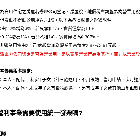
為自用住宅之房屋若辦理公司登記，房屋稅、地價稅會調整為為營業用稅
但最低不得低於總坪數之1/6。以下為各種稅費之影響說明:
:
由1.2%增為3%，若只承租1/6，實質僅增為1.8%。
:
0.2%增為1%，若只承租1/6，實質僅增為0.367%。
非營業用電由2.1元/度起增加為營業用電每度2.87或3.61元起。
 台灣電力公司認定是否為營業用，是以實際營業行為為基準，而非以營業
宅優惠稅率規定:
:
本人、配偶、未成年子女合計三處適用，不用設籍。當月申請，次月適
:
本人、配偶、未成年子女有設籍處選一，另有成年子女或其他直系血親設
.營利事業需要使用統一發票嗎?
組織