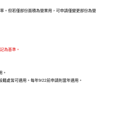
率。但若僅部份面積為營業用，可申請僅變更部份為營
登記為基準。
用。
籍處皆可適用。每年9/22前申請則當年適用。