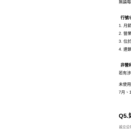
無論每
行號/
1. 
2. 
3. 
4. 
非營
若有涉
未使用
7月、
Q5
設立公