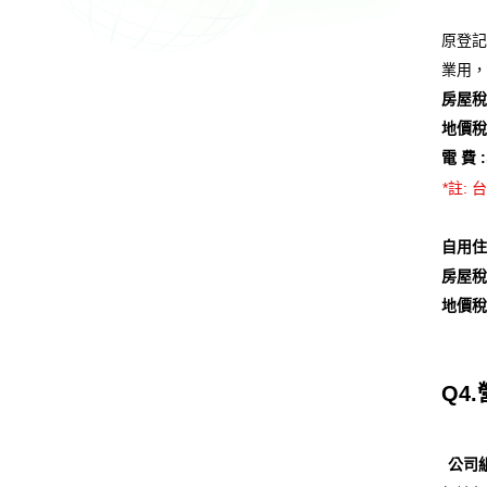
原登記
業用，
房屋稅
地價稅
電 費 :
*註:
自用住
房屋稅
地價稅
Q4
公司