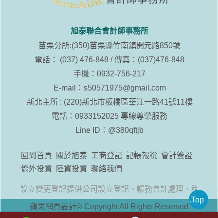
旭泰聯合會計師事務所
苗栗分所:(350)苗栗縣竹南鎮開元路850號
電話： (037) 476-848 / 傳真：(037)476-848
手機：0932-756-217
E-mail：
s50571975@gmail.com
新北主所 : (220)新北市板橋區華江一路41號11樓
電話：0933152025 專線尊榮服務
Line ID：
@380qftjb
回到首頁
關於旭泰
工商登記
記帳報稅
會計簽證
僑外投資
陸資投資
聯絡我們
工廠設立變更登記提供公司設立登記、帳務會計處理、稅務諮
.Top
蘋果網頁設計
© Copyright All Rights Reserved