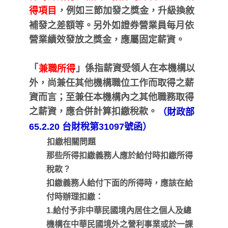
，例如三節加發之獎金，升級換敘
得項目
補發之差額等。另外如證券營業員每月依
營業績效發放之獎金，應屬固定薪資。
「
」係指薪資受領人在本機構以
兼職所得
外，尚兼任其他機構職位工作而取得之薪
資而言；至兼任本機構內之其他職務取得
之薪資，應合併計算扣繳稅款。
（財政部
65.2.20 台財稅第31097號函）
扣繳相關問題
那些所得扣繳義務人應於給付時扣繳所得
稅款？
扣繳義務人給付下面的所得時，應該在給
付時辦理扣繳：
1.給付予非中華民國境內居住之個人及總
機構在中華民國境外之營利事業或於一課