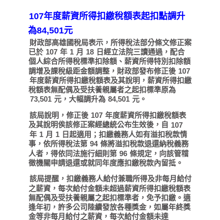
107年度薪資所得扣繳稅額表起扣點調升
為84,501元
財政部高雄國稅局表示，所得稅法部分條文修正案
已於
年
月
日經立法院三讀通過，配合
107
1
18
個人綜合所得稅標準扣除額、薪資所得特別扣除額
調增及課稅級距金額調整，財政部發布修正後
107
年度薪資所得扣繳稅額表及其說明，薪資所得扣繳
稅額表無配偶及受扶養親屬者之起扣標準原為
元，大幅調升為
元。
73,501
84,501
該局說明，修正後
年度薪資所得扣繳稅額表
107
及其說明俟該修正案經總統公布生效後，自
107
年
月
日起適用；扣繳義務人如有溢扣稅款情
1
1
事，依所得稅法第
條將溢扣稅款退還納稅義務
94
人者，得依同法施行細則第
條規定，向該管稽
96
徵機關申請退還或就同年度應扣繳稅款內留抵。
該局提醒，扣繳義務人給付兼職所得及非每月給付
之薪資，每次給付金額未超過薪資所得扣繳稅額表
無配偶及受扶養親屬之起扣標準者，免予扣繳。適
逢年初，許多公司陸續發放各種獎金，如屬年終獎
金等非每月給付之薪資，每次給付金額未達