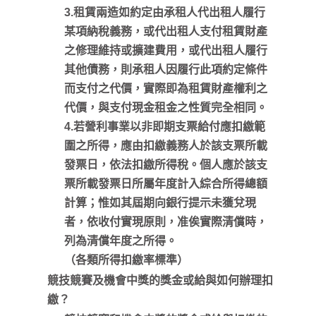
3.租賃兩造如約定由承租人代出租人履行
某項納稅義務，或代出租人支付租賃財產
之修理維持或擴建費用，或代出租人履行
其他債務，則承租人因履行此項約定條件
而支付之代價，實際即為租賃財產權利之
代價，與支付現金租金之性質完全相同。
4.若營利事業以非即期支票給付應扣繳範
圍之所得，應由扣繳義務人於該支票所載
發票日，依法扣繳所得稅。個人應於該支
票所載發票日所屬年度計入綜合所得總額
計算；惟如其屆期向銀行提示未獲兌現
者，依收付實現原則，准俟實際清償時，
列為清償年度之所得。
（各類所得扣繳率標準）
競技競賽及機會中獎的獎金或給與如何辦理扣
繳？