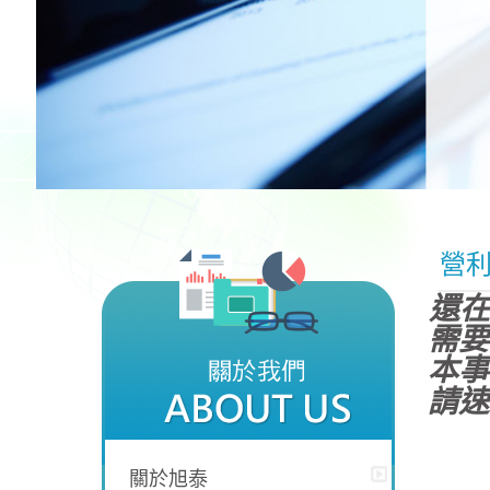
營
還在
需要
本事
請速
關於旭泰