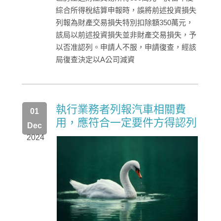
綜合所得稅結算申報時，誤將前述投資損失
列報為財產交易損失特別扣除額350萬元，
該局以前述投資損失並非財產交易損失，予
以否准認列。申請人不服，申請復查，經該
局復查決定以A公司減資
執行業務者列報汽車相關費
01
用，應符合一定要件方得認列
Dec
2024