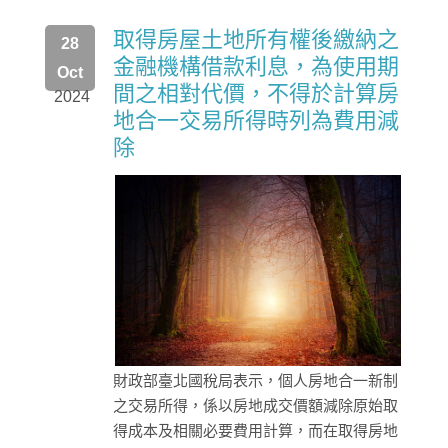
取得房屋土地所有權後繳納之
28
金融機構借款利息，為使用期
Oct
間之相對代價，不得於計算房
2024
地合一交易所得時列為費用減
除
財政部臺北國稅局表示，個人房地合一新制
之交易所得，係以房地成交價額減除原始取
得成本及相關必要費用計算，而在取得房地