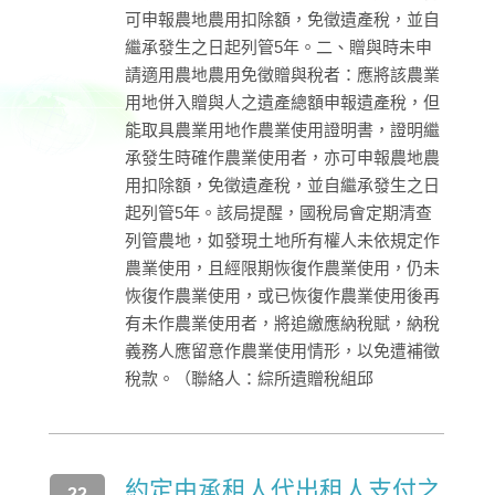
可申報農地農用扣除額，免徵遺產稅，並自
繼承發生之日起列管5年。二、贈與時未申
請適用農地農用免徵贈與稅者：應將該農業
用地併入贈與人之遺產總額申報遺產稅，但
能取具農業用地作農業使用證明書，證明繼
承發生時確作農業使用者，亦可申報農地農
用扣除額，免徵遺產稅，並自繼承發生之日
起列管5年。該局提醒，國稅局會定期清查
列管農地，如發現土地所有權人未依規定作
農業使用，且經限期恢復作農業使用，仍未
恢復作農業使用，或已恢復作農業使用後再
有未作農業使用者，將追繳應納稅賦，納稅
義務人應留意作農業使用情形，以免遭補徵
稅款。（聯絡人：綜所遺贈稅組邱
約定由承租人代出租人支付之
22