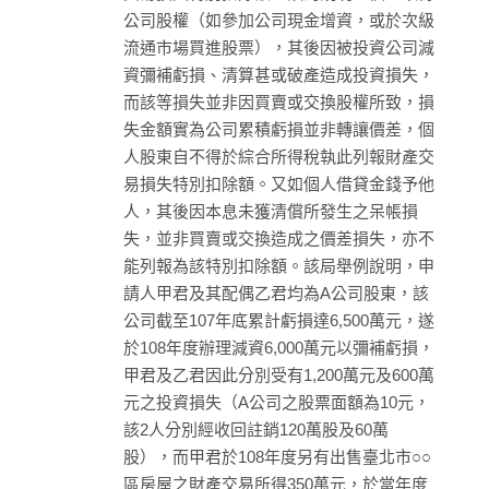
公司股權（如參加公司現金增資，或於次級
流通市場買進股票），其後因被投資公司減
資彌補虧損、清算甚或破產造成投資損失，
而該等損失並非因買賣或交換股權所致，損
失金額實為公司累積虧損並非轉讓價差，個
人股東自不得於綜合所得稅執此列報財產交
易損失特別扣除額。又如個人借貸金錢予他
人，其後因本息未獲清償所發生之呆帳損
失，並非買賣或交換造成之價差損失，亦不
能列報為該特別扣除額。該局舉例說明，申
請人甲君及其配偶乙君均為A公司股東，該
公司截至107年底累計虧損達6,500萬元，遂
於108年度辦理減資6,000萬元以彌補虧損，
甲君及乙君因此分別受有1,200萬元及600萬
元之投資損失（A公司之股票面額為10元，
該2人分別經收回註銷120萬股及60萬
股），而甲君於108年度另有出售臺北市○○
區房屋之財產交易所得350萬元，於當年度