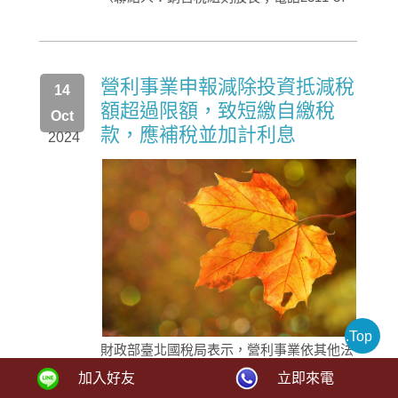
營利事業申報減除投資抵減稅
14
額超過限額，致短繳自繳稅
Oct
款，應補稅並加計利息
2024
.Top
財政部臺北國稅局表示，營利事業依其他法
律規定申報之投資抵減稅額，超過規定限
加入好友
立即來電
額，致短繳自繳稅款，經稽徵機關核定補繳