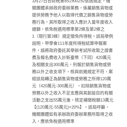
3月27日台財稅第851900292號函規定，機
關團體承辦政府委辦業務，係屬銷售貨物或
提供勞務予他人以取得代價之銷售貨物或勞
務行為，其所取得之收入應計入當年度收入
總額，依免稅適用標準第2條及第2條之
1（現行第3條）規定徵免所得稅。該局舉例
說明，甲學會111年度所得稅結算申報案
件，誤將政府委託其舉辦考試所收取之證書
費及報名費收入計新臺幣（下同）420萬元
及相關支出300萬元，列報於銷售貨物或勞
務以外之收支項下，核與前揭規定不符，案
經該局轉正為銷售貨物或勞務之所得120萬
元（420萬元-300萬元），扣除銷售貨物或
勞務以外之收入不足支應與其創設目的有關
活動之支出55萬元後，核定補徵稅額13萬元
【(120萬元-55萬元)×20%】。該局呼籲，
機關團體如有承辦政府委辦業務所取得之收
入，應依免稅適用標準