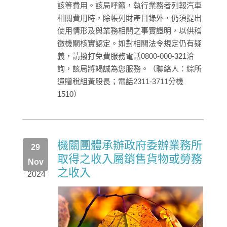
該等費用。該局呼籲，執行業務者列報汽車
相關費用時，除帳列財產目錄外，仍須提出
使用情形及與業務相關之事實證明，以供稽
徵機關核實認定。如對相關法令規定仍有疑
義，請撥打免費服務電話0800-000-321洽
詢，該局將竭誠為您服務。（聯絡人：綜所
遺贈稅組黃股長；電話2311-3711分機
1510）
機關團體承辦政府委辦業務所
29
取得之收入屬銷售貨物或勞務
Nov
之收入
2024