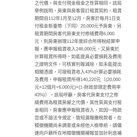
之代價，與支付現金租金之性質相同。該局
舉例說明，房東與房客簽訂租賃契約，租賃
期間自112年1月至12月，房客於每月1日支
付租金新臺幣（下同）20,000元予房東，另
租賃期間房客代房東支付修繕費用6,000
元，則房東辦理112年度綜合所得稅結算申
報，應申報租賃收入246,000元，又房東於
計算租賃所得時，如能提具必要損耗及費用
之證明文件，可核實列報減除，如未能提出
相關憑證，可按租賃收入43%計算必要損耗
及費用，申報租賃所得140,220元〔(20,000
元×12個月+6,000元)×(1-財政部頒定費用率
43%)〕。該局呼籲，房客代房東支付之修
繕費用為租賃房屋之代價，其性質與支付租
金相同，房東應申報租賃收入，如因一時疏
忽或不諳法令規定，致短漏報繳稅款者，在
稽徵機關尚未調查或未經他人檢舉前，請儘
速向戶籍所在地稽徵機關補報並加計利息補