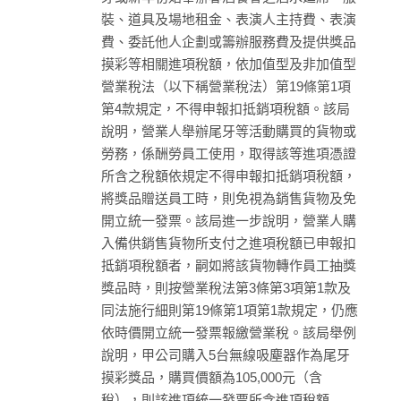
裝、道具及場地租金、表演人主持費、表演
費、委託他人企劃或籌辦服務費及提供獎品
摸彩等相關進項稅額，依加值型及非加值型
營業稅法（以下稱營業稅法）第19條第1項
第4款規定，不得申報扣抵銷項稅額。該局
說明，營業人舉辦尾牙等活動購買的貨物或
勞務，係酬勞員工使用，取得該等進項憑證
所含之稅額依規定不得申報扣抵銷項稅額，
將獎品贈送員工時，則免視為銷售貨物及免
開立統一發票。該局進一步說明，營業人購
入備供銷售貨物所支付之進項稅額已申報扣
抵銷項稅額者，嗣如將該貨物轉作員工抽獎
獎品時，則按營業稅法第3條第3項第1款及
同法施行細則第19條第1項第1款規定，仍應
依時價開立統一發票報繳營業稅。該局舉例
說明，甲公司購入5台無線吸塵器作為尾牙
摸彩獎品，購買價額為105,000元（含
稅），則該進項統一發票所含進項稅額