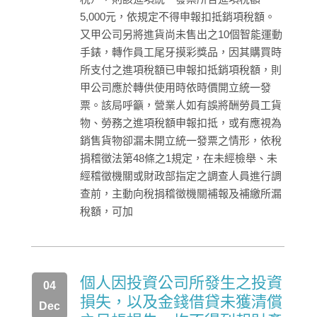
5,000元，依規定不得申報扣抵銷項稅額。
又甲公司另將進貨尚未售出之10個智能運動
手錶，轉作員工尾牙摸彩獎品，因其購買時
所支付之進項稅額已申報扣抵銷項稅額，則
甲公司應於轉供使用時依時價開立統一發
票。該局呼籲，營業人如有誤將酬勞員工貨
物、勞務之進項稅額申報扣抵，或有應視為
銷售貨物卻漏未開立統一發票之情形，依稅
捐稽徵法第48條之1規定，在未經檢舉、未
經稽徵機關或財政部指定之調查人員進行調
查前，主動向稅捐稽徵機關補報及補繳所漏
稅額，可加
個人因投資公司所發生之投資
04
損失，以及金錢借貸未獲清償
Dec