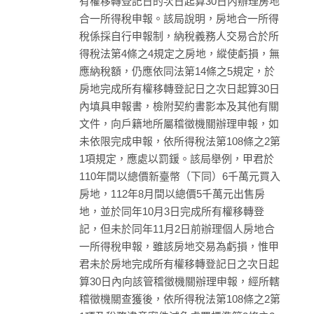
有權移轉登記日的次日起算30日內辦理房地
合一所得稅申報。該局說明，房地合一所得
稅係採自行申報制，納稅義務人交易合於所
得稅法第4條之4規定之房地，縱使虧損，無
應納稅額，仍應依同法第14條之5規定，於
房地完成所有權移轉登記日之次日起算30日
內填具申報書，檢附契約書影本及其他有關
文件，向戶籍地所屬稽徵機關辦理申報，如
未依限完成申報，依所得稅法第108條之2第
1項規定，應處以罰鍰。該局舉例，甲君於
110年間以總價新臺幣（下同）6千萬元買入
房地，112年8月間以總價5千萬元出售房
地，並於同年10月3日完成所有權移轉登
記，但未於同年11月2日前辦理個人房地合
一所得稅申報，雖該房地交易為虧損，惟甲
君未於房地完成所有權移轉登記日之次日起
算30日內向該管稽徵機關辦理申報，經所轄
稽徵機關查獲後，依所得稅法第108條之2第