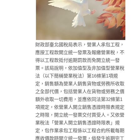
財政部臺北國稅局表示，營業人承包工程，
應按工程款開立統一發票及報繳營業稅，不
得以工程款抵付逾期罰款而免開立統一發
票。該局說明，依加值型及非加值型營業稅
法（以下簡稱營業稅法）第16條第1項規
定，銷售額為營業人銷售貨物或勞務所收取
之全部代價，包括營業人在貨物或勞務之價
額外收取一切費用，並應依同法第32條第1
項規定，依營業人開立銷售憑證時限表規定
之時限，開立統一發票交付買受人。又依營
業稅法「營業人開立銷售憑證時限表」規
定，包作業承包工程係以工程合約所載每期
應收價款時開立統一發票，倘發生逾期完工