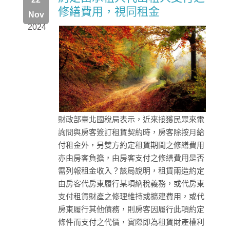
修繕費用，視同租金
Nov
2024
財政部臺北國稅局表示，近來接獲民眾來電
詢問與房客簽訂租賃契約時，房客除按月給
付租金外，另雙方約定租賃期間之修繕費用
亦由房客負擔，由房客支付之修繕費用是否
需列報租金收入？該局說明，租賃兩造約定
由房客代房東履行某項納稅義務，或代房東
支付租賃財產之修理維持或擴建費用，或代
房東履行其他債務，則房客因履行此項約定
條件而支付之代價，實際即為租賃財產權利