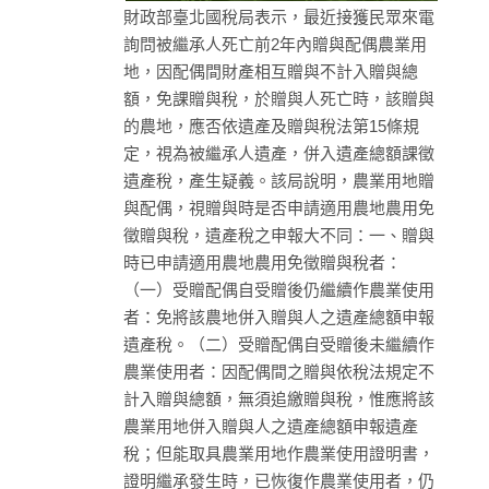
財政部臺北國稅局表示，最近接獲民眾來電
詢問被繼承人死亡前2年內贈與配偶農業用
地，因配偶間財產相互贈與不計入贈與總
額，免課贈與稅，於贈與人死亡時，該贈與
的農地，應否依遺產及贈與稅法第15條規
定，視為被繼承人遺產，併入遺產總額課徵
遺產稅，產生疑義。該局說明，農業用地贈
與配偶，視贈與時是否申請適用農地農用免
徵贈與稅，遺產稅之申報大不同：一、贈與
時已申請適用農地農用免徵贈與稅者：
（一）受贈配偶自受贈後仍繼續作農業使用
者：免將該農地併入贈與人之遺產總額申報
遺產稅。（二）受贈配偶自受贈後未繼續作
農業使用者：因配偶間之贈與依稅法規定不
計入贈與總額，無須追繳贈與稅，惟應將該
農業用地併入贈與人之遺產總額申報遺產
稅；但能取具農業用地作農業使用證明書，
證明繼承發生時，已恢復作農業使用者，仍