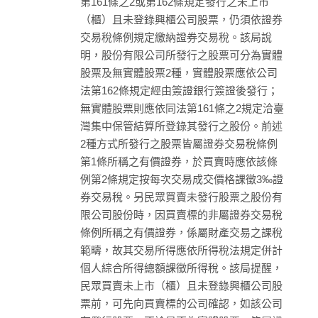
第161條之2或第162條規定發行之未上市
（櫃）且未登錄興櫃公司股票，仍須依證券
交易稅條例規定繳納證券交易稅。該局說
明，股份有限公司所發行之股票可分為實體
股票及無實體股票2種，實體股票應依公司
法第162條規定經由簽證銀行簽證後發行；
無實體股票則應依同法第161條之2規定洽臺
灣集中保管結算所登錄其發行之股份。前述
2種方式所發行之股票皆屬證券交易稅條例
第1條所稱之有價證券，於買賣時應依該條
例第2條規定按每次交易成交價格課徵3‰證
券交易稅。另民眾買賣未發行股票之股份有
限公司股份時，因買賣標的非屬證券交易稅
條例所稱之有價證券，係屬財產交易之課稅
範疇，故其交易所得應依所得稅法規定併計
個人綜合所得總額課徵所得稅。該局提醒，
民眾買賣未上市（櫃）且未登錄興櫃公司股
票前，可先向買賣標的公司確認，如該公司