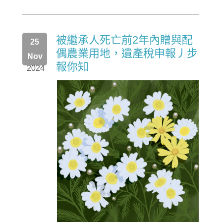
被繼承人死亡前2年內贈與配
25
偶農業用地，遺產稅申報丿步
Nov
報你知
2024