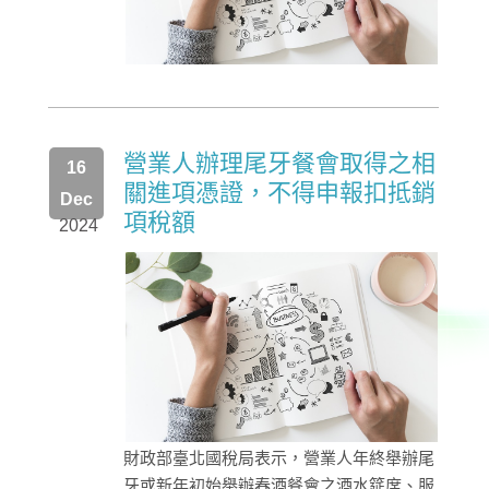
營業人辦理尾牙餐會取得之相
16
關進項憑證，不得申報扣抵銷
Dec
項稅額
2024
財政部臺北國稅局表示，營業人年終舉辦尾
牙或新年初始舉辦春酒餐會之酒水筵席、服