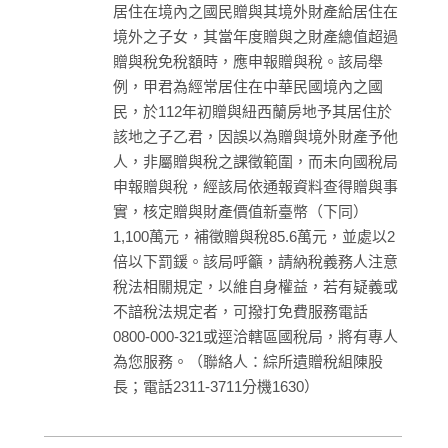
居住在境內之國民贈與其境外財產給居住在
境外之子女，其當年度贈與之財產總值超過
贈與稅免稅額時，應申報贈與稅。該局舉
例，甲君為經常居住在中華民國境內之國
民，於112年初贈與紐西蘭房地予其居住於
該地之子乙君，因誤以為贈與境外財產予他
人，非屬贈與稅之課徵範圍，而未向國稅局
申報贈與稅，經該局依通報資料查得贈與事
實，核定贈與財產價值新臺幣（下同）
1,100萬元，補徵贈與稅85.6萬元，並處以2
倍以下罰鍰。該局呼籲，請納稅義務人注意
稅法相關規定，以維自身權益，若有疑義或
不諳稅法規定者，可撥打免費服務電話
0800-000-321或逕洽轄區國稅局，將有專人
為您服務。（聯絡人：綜所遺贈稅組陳股
長；電話2311-3711分機1630）