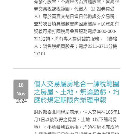
有發行股票，不論是否為實體股票，皆屬證
券交易稅課稅範圍，代徵人（即證券買受
人）應於買賣交割日當日代徵證券交易稅，
並於次日填具繳款書向國庫繳納。民眾如有
疑義可撥打國稅局免費服務電話0800-000-
321洽詢，將有專人提供諮詢服務。（聯絡
人：銷售稅組黃股長；電話2311-3711分機
1710）
個人交易屬房地合一課稅範圍
18
之房屋、土地，無論盈虧，均
Nov
應於規定期限內辦理申報
2024
財政部臺北國稅局表示，個人交易在105年1
月1日以後取得之房屋、土地（以下簡稱房
地），不論獲利或虧損，均須在房地完成所