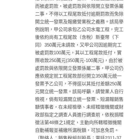
而被處罰款，被處罰款與依限開立發票係屬
二事，不得以工程尾款抵付逾期罰款而免除
開立統一發票及報繳營業稅之義務。該局舉
例說明，甲公司承包乙公司水電工程，完工
後依約尚有工程尾款（含稅）新臺幣（下
同）350萬元未請款，又甲公司因逾期完工
被處罰款100萬元，其以工程尾款抵付，實
際收款250萬元(350萬元-100萬元)，由於被
處罰款與依限開立發票係屬二事，甲公司仍
應依規定就工程尾款部份開立350萬元統一
發票予乙公司，不得逕以其抵付差額250萬
元開立統一發票。該局呼籲，請營業人自行
檢視，倘有短漏開立統一發票、短漏報銷售
額情事者，在未經檢舉、未經稽徵機關或財
政部指定之調查人員進行調查前，依稅捐稽
徵法第48條之1規定，主動向所轄稽徵機關
自動補報並補繳所漏稅額，可加息免罰。
（聯絡人：銷售稅組剡股長；電話2311-37