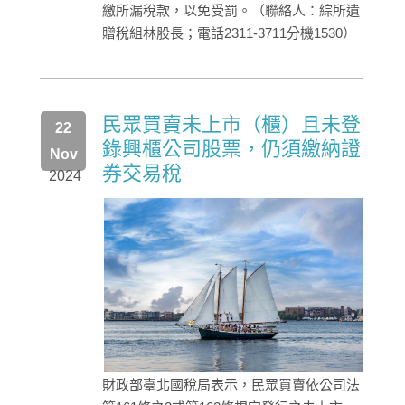
繳所漏稅款，以免受罰。（聯絡人：綜所遺
贈稅組林股長；電話2311-3711分機1530）
民眾買賣未上市（櫃）且未登
22
錄興櫃公司股票，仍須繳納證
Nov
券交易稅
2024
財政部臺北國稅局表示，民眾買賣依公司法