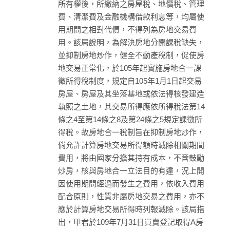
所有權後，所繳納之房屋稅、地價稅、管理
費、清潔費及金融機構借款利息等，均屬使
用期間之相對代價，不得列為房地交易費
用。該局說明，為解決房地分開課稅缺失，
並抑制房地炒作，健全不動產稅制，促使房
地交易正常化，於105年起實施房地合一課
徵所得稅制度，規定自105年1月1日起交易
房屋、房屋及其坐落基地或依法得核發建造
執照之土地，其交易所得應依所得稅法第14
條之4至第14條之8及第24條之5規定課徵所
得稅。故房地合一稅制旨在抑制房地炒作，
倘允許計算房地交易所得額時減除相關期間
費用，將由國家分擔其持有成本，不啻鼓勵
炒房，核與房地合一立法目的有違，況上開
因使用期間經過而發生之費用，依收入費用
配合原則，性質非屬房地交易之費用，亦不
應於計算房地交易所得時列報減除。該局指
出，甲君於109年7月31日買賣登記取得A房