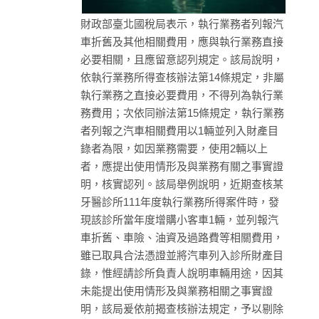
財政部臺北國稅局表示，執行業務者列報汽
車折舊及其他相關費用，應與執行業務直接
必要相關，且應留意認列規定。該局說明，
依執行業務所得查核辦法第14條規定，非屬
執行業務之直接必要費用，不得列為執行業
務費用；次依同辦法第15條規定，執行業務
者列報之汽車相關費用以1輛並列入財產目
錄者為限，如因業務需要，使用2輛以上
者，應提出使用情形及與業務有關之事實證
明，核實認列。該局舉例說明，近期查核某
牙醫診所111年度執行業務所得案件時，發
現該診所當年度增購小客車1輛，並列報汽
車折舊、車險、油資及過路費等相關費用，
雖已取具合法憑證並將汽車列入診所財產目
錄，惟經請診所負責人說明車輛用途，因其
未能提出使用情形及與業務相關之事實證
明，該局爰依前揭查核辦法規定，予以剔除