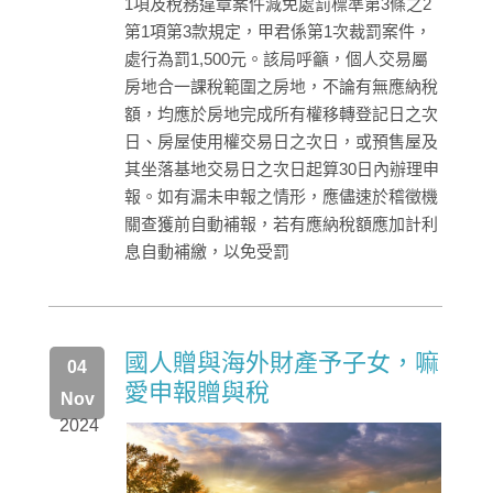
1項及稅務違章案件減免處罰標準第3條之2
第1項第3款規定，甲君係第1次裁罰案件，
處行為罰1,500元。該局呼籲，個人交易屬
房地合一課稅範圍之房地，不論有無應納稅
額，均應於房地完成所有權移轉登記日之次
日、房屋使用權交易日之次日，或預售屋及
其坐落基地交易日之次日起算30日內辦理申
報。如有漏未申報之情形，應儘速於稽徵機
關查獲前自動補報，若有應納稅額應加計利
息自動補繳，以免受罰
國人贈與海外財產予子女，嘛
04
愛申報贈與稅
Nov
2024