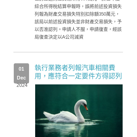
綜合所得稅結算申報時，誤將前述投資損失
列報為財產交易損失特別扣除額350萬元，
該局以前述投資損失並非財產交易損失，予
以否准認列。申請人不服，申請復查，經該
局復查決定以A公司減資
執行業務者列報汽車相關費
01
用，應符合一定要件方得認列
Dec
2024