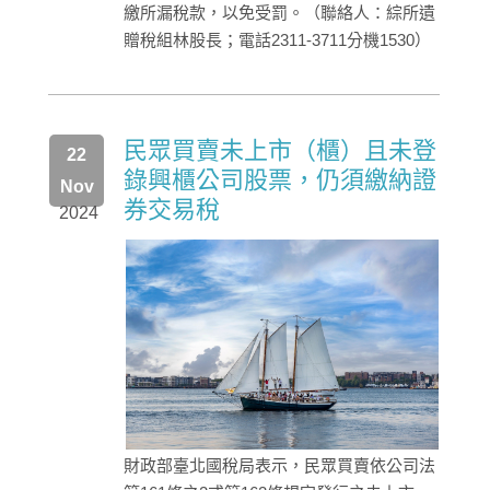
繳所漏稅款，以免受罰。（聯絡人：綜所遺
贈稅組林股長；電話2311-3711分機1530）
民眾買賣未上市（櫃）且未登
22
錄興櫃公司股票，仍須繳納證
Nov
券交易稅
2024
財政部臺北國稅局表示，民眾買賣依公司法