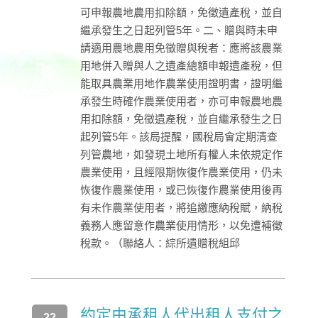
可申報農地農用扣除額，免徵遺產稅，並自
繼承發生之日起列管5年。二、贈與時未申
請適用農地農用免徵贈與稅者：應將該農業
用地併入贈與人之遺產總額申報遺產稅，但
能取具農業用地作農業使用證明書，證明繼
承發生時確作農業使用者，亦可申報農地農
用扣除額，免徵遺產稅，並自繼承發生之日
起列管5年。該局提醒，國稅局會定期清查
列管農地，如發現土地所有權人未依規定作
農業使用，且經限期恢復作農業使用，仍未
恢復作農業使用，或已恢復作農業使用後再
有未作農業使用者，將追繳應納稅賦，納稅
義務人應留意作農業使用情形，以免遭補徵
稅款。（聯絡人：綜所遺贈稅組邱
約定由承租人代出租人支付之
22