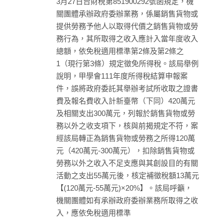
3月27日台財稅第851900292號函規定，機
關團體承辦政府委辦業務，係屬銷售貨物或
提供勞務予他人以取得代價之銷售貨物或勞
務行為，其所取得之收入應計入當年度收入
總額，依免稅適用標準第2條及第2條之
1（現行第3條）規定徵免所得稅。該局舉例
說明，甲學會111年度所得稅結算申報案
件，誤將政府委託其舉辦考試所收取之證書
費及報名費收入計新臺幣（下同）420萬元
及相關支出300萬元，列報於銷售貨物或勞
務以外之收支項下，核與前揭規定不符，案
經該局轉正為銷售貨物或勞務之所得120萬
元（420萬元-300萬元），扣除銷售貨物或
勞務以外之收入不足支應與其創設目的有關
活動之支出55萬元後，核定補徵稅額13萬元
【(120萬元-55萬元)×20%】。該局呼籲，
機關團體如有承辦政府委辦業務所取得之收
入，應依免稅適用標準