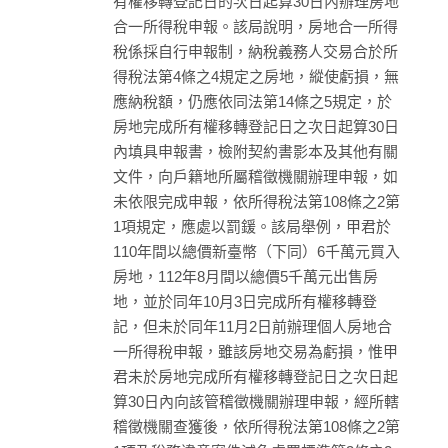
有權移轉登記日的次日起算30日內辦理房地
合一所得稅申報。該局說明，房地合一所得
稅係採自行申報制，納稅義務人交易合於所
得稅法第4條之4規定之房地，縱使虧損，無
應納稅額，仍應依同法第14條之5規定，於
房地完成所有權移轉登記日之次日起算30日
內填具申報書，檢附契約書影本及其他有關
文件，向戶籍地所屬稽徵機關辦理申報，如
未依限完成申報，依所得稅法第108條之2第
1項規定，應處以罰鍰。該局舉例，甲君於
110年間以總價新臺幣（下同）6千萬元買入
房地，112年8月間以總價5千萬元出售房
地，並於同年10月3日完成所有權移轉登
記，但未於同年11月2日前辦理個人房地合
一所得稅申報，雖該房地交易為虧損，惟甲
君未於房地完成所有權移轉登記日之次日起
算30日內向該管稽徵機關辦理申報，經所轄
稽徵機關查獲後，依所得稅法第108條之2第