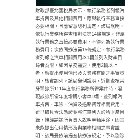
財政部臺北國稅局表示，執行業務者列報汽
車折舊及其他相關費用，應與執行業務直接
必要相關，且應留意認列規定。該局說明，
依執行業務所得查核辦法第14條規定，非屬
執行業務之直接必要費用，不得列為執行業
務費用；次依同辦法第15條規定，執行業務
者列報之汽車相關費用以1輛並列入財產目
錄者為限，如因業務需要，使用2輛以上
者，應提出使用情形及與業務有關之事實證
明，核實認列。該局舉例說明，近期查核某
牙醫診所111年度執行業務所得案件時，發
現該診所當年度增購小客車1輛，並列報汽
車折舊、車險、油資及過路費等相關費用，
雖已取具合法憑證並將汽車列入診所財產目
錄，惟經請診所負責人說明車輛用途，因其
未能提出使用情形及與業務相關之事實證
明，該局爰依前揭查核辦法規定，予以剔除