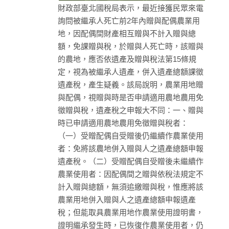
財政部臺北國稅局表示，最近接獲民眾來電
詢問被繼承人死亡前2年內贈與配偶農業用
地，因配偶間財產相互贈與不計入贈與總
額，免課贈與稅，於贈與人死亡時，該贈與
的農地，應否依遺產及贈與稅法第15條規
定，視為被繼承人遺產，併入遺產總額課徵
遺產稅，產生疑義。該局說明，農業用地贈
與配偶，視贈與時是否申請適用農地農用免
徵贈與稅，遺產稅之申報大不同：一、贈與
時已申請適用農地農用免徵贈與稅者：
（一）受贈配偶自受贈後仍繼續作農業使用
者：免將該農地併入贈與人之遺產總額申報
遺產稅。（二）受贈配偶自受贈後未繼續作
農業使用者：因配偶間之贈與依稅法規定不
計入贈與總額，無須追繳贈與稅，惟應將該
農業用地併入贈與人之遺產總額申報遺產
稅；但能取具農業用地作農業使用證明書，
證明繼承發生時，已恢復作農業使用者，仍