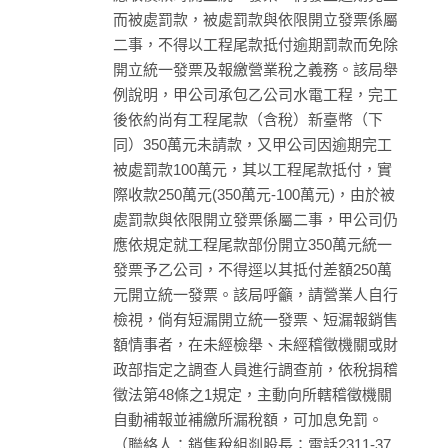
而被處罰款，被處罰款與依限開立發票係屬
二事，不得以工程尾款抵付逾期罰款而免除
開立統一發票及報繳營業稅之義務。該局舉
例說明，甲公司承包乙公司水電工程，完工
後依約尚有工程尾款（含稅）新臺幣（下
同）350萬元未請款，又甲公司因逾期完工
被處罰款100萬元，其以工程尾款抵付，實
際收款250萬元(350萬元-100萬元)，由於被
處罰款與依限開立發票係屬二事，甲公司仍
應依規定就工程尾款部份開立350萬元統一
發票予乙公司，不得逕以其抵付差額250萬
元開立統一發票。該局呼籲，請營業人自行
檢視，倘有短漏開立統一發票、短漏報銷售
額情事者，在未經檢舉、未經稽徵機關或財
政部指定之調查人員進行調查前，依稅捐稽
徵法第48條之1規定，主動向所轄稽徵機關
自動補報並補繳所漏稅額，可加息免罰。
（聯絡人：銷售稅組剡股長；電話2311-37