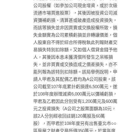
公司股權（如參加公司現金增資，或於次級
流通市場買進股票），其後因被投資公司減
資彌補虧損、清算甚或破產造成投資損失，
而該等損失並非因買賣或交換股權所致，損
失金額實為公司累積虧損並非轉讓價差，個
人股東自不得於綜合所得稅執此列報財產交
易損失特別扣除額。又如個人借貸金錢予他
人，其後因本息未獲清償所發生之呆帳損
失，並非買賣或交換造成之價差損失，亦不
能列報為該特別扣除額。該局舉例說明，申
請人甲君及其配偶乙君均為A公司股東，該
公司截至107年底累計虧損達6,500萬元，遂
於108年度辦理減資6,000萬元以彌補虧損，
甲君及乙君因此分別受有1,200萬元及600萬
元之投資損失（A公司之股票面額為10元，
該2人分別經收回註銷120萬股及60萬
股），而甲君於108年度另有出售臺北市○○
區房屋之財產交易所得350萬元，於當年度