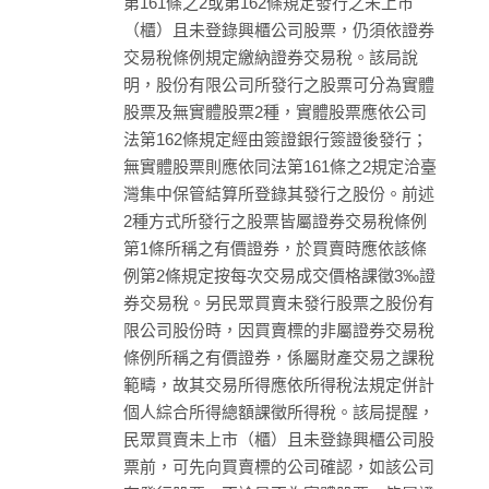
第161條之2或第162條規定發行之未上市
（櫃）且未登錄興櫃公司股票，仍須依證券
交易稅條例規定繳納證券交易稅。該局說
明，股份有限公司所發行之股票可分為實體
股票及無實體股票2種，實體股票應依公司
法第162條規定經由簽證銀行簽證後發行；
無實體股票則應依同法第161條之2規定洽臺
灣集中保管結算所登錄其發行之股份。前述
2種方式所發行之股票皆屬證券交易稅條例
第1條所稱之有價證券，於買賣時應依該條
例第2條規定按每次交易成交價格課徵3‰證
券交易稅。另民眾買賣未發行股票之股份有
限公司股份時，因買賣標的非屬證券交易稅
條例所稱之有價證券，係屬財產交易之課稅
範疇，故其交易所得應依所得稅法規定併計
個人綜合所得總額課徵所得稅。該局提醒，
民眾買賣未上市（櫃）且未登錄興櫃公司股
票前，可先向買賣標的公司確認，如該公司