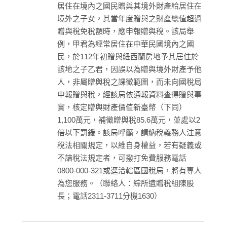
居住在境內之國民贈與其境外財產給居住在
境外之子女，其當年度贈與之財產總值超過
贈與稅免稅額時，應申報贈與稅。該局舉
例，甲君為經常居住在中華民國境內之國
民，於112年初贈與紐西蘭房地予其居住於
該地之子乙君，因誤以為贈與境外財產予他
人，非屬贈與稅之課徵範圍，而未向國稅局
申報贈與稅，經該局依通報資料查得贈與事
實，核定贈與財產價值新臺幣（下同）
1,100萬元，補徵贈與稅85.6萬元，並處以2
倍以下罰鍰。該局呼籲，請納稅義務人注意
稅法相關規定，以維自身權益，若有疑義或
不諳稅法規定者，可撥打免費服務電話
0800-000-321或逕洽轄區國稅局，將有專人
為您服務。（聯絡人：綜所遺贈稅組陳股
長；電話2311-3711分機1630）