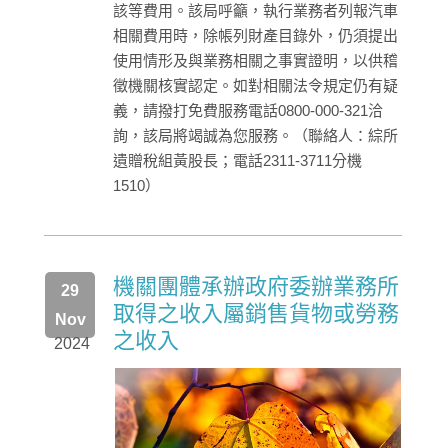
該等費用。該局呼籲，執行業務者列報汽車
相關費用時，除帳列財產目錄外，仍須提出
使用情形及與業務相關之事實證明，以供稽
徵機關核實認定。如對相關法令規定仍有疑
義，請撥打免費服務電話0800-000-321洽
詢，該局將竭誠為您服務。（聯絡人：綜所
遺贈稅組黃股長；電話2311-3711分機
1510）
機關團體承辦政府委辦業務所
29
取得之收入屬銷售貨物或勞務
Nov
之收入
2024