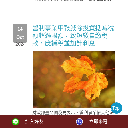
營利事業申報減除投資抵減稅
14
額超過限額，致短繳自繳稅
Oct
款，應補稅並加計利息
2024
.Top
財政部臺北國稅局表示，營利事業依其他法
律規定申報之投資抵減稅額，超過規定限
加入好友
立即來電
額，致短繳自繳稅款，經稽徵機關核定補繳