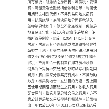
所有權後，所繳納之房屋稅、地價稅、管理
費、清潔費及金融機構借款利息等，均屬使
用期間之相對代價，不得列為房地交易費
用。該局說明，為解決房地分開課稅缺失，
並抑制房地炒作，健全不動產稅制，促使房
地交易正常化，於105年起實施房地合一課
徵所得稅制度，規定自105年1月1日起交易
房屋、房屋及其坐落基地或依法得核發建造
執照之土地，其交易所得應依所得稅法第14
條之4至第14條之8及第24條之5規定課徵所
得稅。故房地合一稅制旨在抑制房地炒作，
倘允許計算房地交易所得額時減除相關期間
費用，將由國家分擔其持有成本，不啻鼓勵
炒房，核與房地合一立法目的有違，況上開
因使用期間經過而發生之費用，依收入費用
配合原則，性質非屬房地交易之費用，亦不
應於計算房地交易所得時列報減除。該局指
出，甲君於109年7月31日買賣登記取得A房