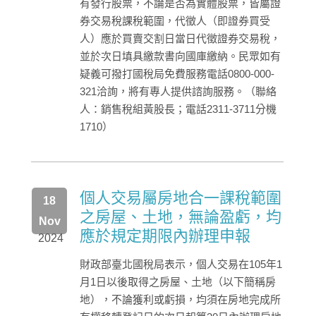
有發行股票，不論是否為實體股票，皆屬證
券交易稅課稅範圍，代徵人（即證券買受
人）應於買賣交割日當日代徵證券交易稅，
並於次日填具繳款書向國庫繳納。民眾如有
疑義可撥打國稅局免費服務電話0800-000-
321洽詢，將有專人提供諮詢服務。（聯絡
人：銷售稅組黃股長；電話2311-3711分機
1710）
個人交易屬房地合一課稅範圍
18
之房屋、土地，無論盈虧，均
Nov
應於規定期限內辦理申報
2024
財政部臺北國稅局表示，個人交易在105年1
月1日以後取得之房屋、土地（以下簡稱房
地），不論獲利或虧損，均須在房地完成所