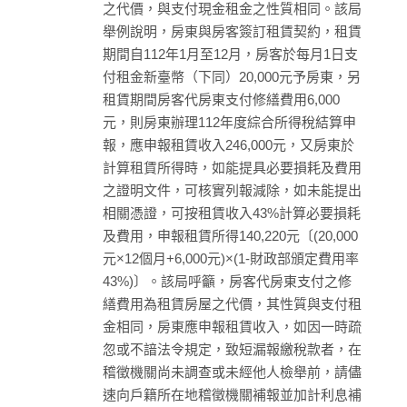
之代價，與支付現金租金之性質相同。該局
舉例說明，房東與房客簽訂租賃契約，租賃
期間自112年1月至12月，房客於每月1日支
付租金新臺幣（下同）20,000元予房東，另
租賃期間房客代房東支付修繕費用6,000
元，則房東辦理112年度綜合所得稅結算申
報，應申報租賃收入246,000元，又房東於
計算租賃所得時，如能提具必要損耗及費用
之證明文件，可核實列報減除，如未能提出
相關憑證，可按租賃收入43%計算必要損耗
及費用，申報租賃所得140,220元〔(20,000
元×12個月+6,000元)×(1-財政部頒定費用率
43%)〕。該局呼籲，房客代房東支付之修
繕費用為租賃房屋之代價，其性質與支付租
金相同，房東應申報租賃收入，如因一時疏
忽或不諳法令規定，致短漏報繳稅款者，在
稽徵機關尚未調查或未經他人檢舉前，請儘
速向戶籍所在地稽徵機關補報並加計利息補