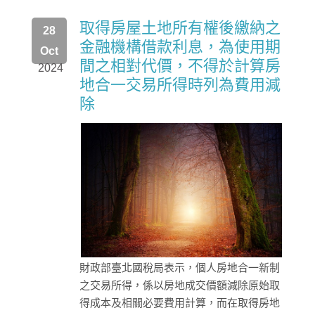
取得房屋土地所有權後繳納之
28
金融機構借款利息，為使用期
Oct
間之相對代價，不得於計算房
2024
地合一交易所得時列為費用減
除
財政部臺北國稅局表示，個人房地合一新制
之交易所得，係以房地成交價額減除原始取
得成本及相關必要費用計算，而在取得房地