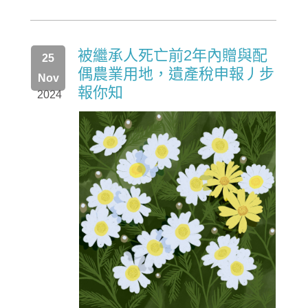
被繼承人死亡前2年內贈與配
25
偶農業用地，遺產稅申報丿步
Nov
報你知
2024