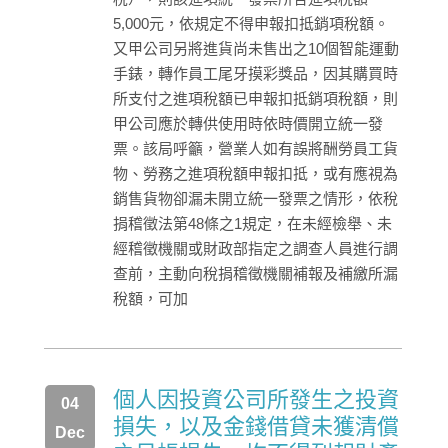
5,000元，依規定不得申報扣抵銷項稅額。
又甲公司另將進貨尚未售出之10個智能運動
手錶，轉作員工尾牙摸彩獎品，因其購買時
所支付之進項稅額已申報扣抵銷項稅額，則
甲公司應於轉供使用時依時價開立統一發
票。該局呼籲，營業人如有誤將酬勞員工貨
物、勞務之進項稅額申報扣抵，或有應視為
銷售貨物卻漏未開立統一發票之情形，依稅
捐稽徵法第48條之1規定，在未經檢舉、未
經稽徵機關或財政部指定之調查人員進行調
查前，主動向稅捐稽徵機關補報及補繳所漏
稅額，可加
個人因投資公司所發生之投資
04
損失，以及金錢借貸未獲清償
Dec