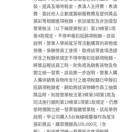
裝、道具及場地租金、表演人主持費、表演
費、委託他人企劃或籌辦服務費及提供獎品
摸彩等相關進項稅額，依加值型及非加值型
營業稅法（以下稱營業稅法）第19條第1項
第4款規定，不得申報扣抵銷項稅額。該局
說明，營業人舉辦尾牙等活動購買的貨物或
勞務，係酬勞員工使用，取得該等進項憑證
所含之稅額依規定不得申報扣抵銷項稅額，
將獎品贈送員工時，則免視為銷售貨物及免
開立統一發票。該局進一步說明，營業人購
入備供銷售貨物所支付之進項稅額已申報扣
抵銷項稅額者，嗣如將該貨物轉作員工抽獎
獎品時，則按營業稅法第3條第3項第1款及
同法施行細則第19條第1項第1款規定，仍應
依時價開立統一發票報繳營業稅。該局舉例
說明，甲公司購入5台無線吸塵器作為尾牙
摸彩獎品，購買價額為105,000元（含
稅），則該進項統一發票所含進項稅額