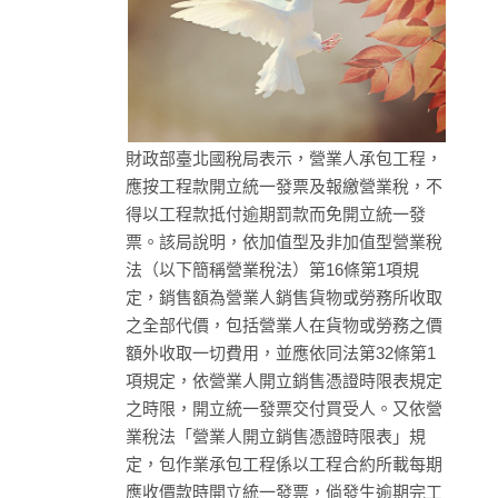
財政部臺北國稅局表示，營業人承包工程，
應按工程款開立統一發票及報繳營業稅，不
得以工程款抵付逾期罰款而免開立統一發
票。該局說明，依加值型及非加值型營業稅
法（以下簡稱營業稅法）第16條第1項規
定，銷售額為營業人銷售貨物或勞務所收取
之全部代價，包括營業人在貨物或勞務之價
額外收取一切費用，並應依同法第32條第1
項規定，依營業人開立銷售憑證時限表規定
之時限，開立統一發票交付買受人。又依營
業稅法「營業人開立銷售憑證時限表」規
定，包作業承包工程係以工程合約所載每期
應收價款時開立統一發票，倘發生逾期完工