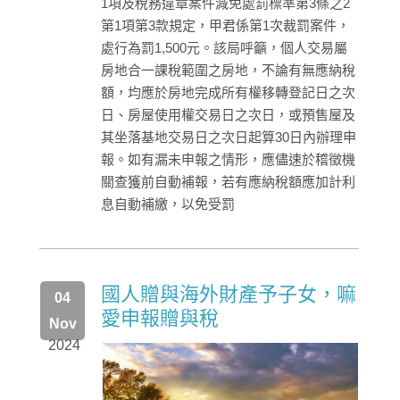
1項及稅務違章案件減免處罰標準第3條之2
第1項第3款規定，甲君係第1次裁罰案件，
處行為罰1,500元。該局呼籲，個人交易屬
房地合一課稅範圍之房地，不論有無應納稅
額，均應於房地完成所有權移轉登記日之次
日、房屋使用權交易日之次日，或預售屋及
其坐落基地交易日之次日起算30日內辦理申
報。如有漏未申報之情形，應儘速於稽徵機
關查獲前自動補報，若有應納稅額應加計利
息自動補繳，以免受罰
國人贈與海外財產予子女，嘛
04
愛申報贈與稅
Nov
2024