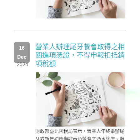
營業人辦理尾牙餐會取得之相
16
關進項憑證，不得申報扣抵銷
Dec
項稅額
2024
財政部臺北國稅局表示，營業人年終舉辦尾
牙或新年初始舉辦春酒餐會之酒水筵席、服