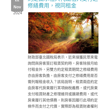
修繕費用，視同租金
Nov
2024
財政部臺北國稅局表示，近來接獲民眾來電
詢問與房客簽訂租賃契約時，房客除按月給
付租金外，另雙方約定租賃期間之修繕費用
亦由房客負擔，由房客支付之修繕費用是否
需列報租金收入？該局說明，租賃兩造約定
由房客代房東履行某項納稅義務，或代房東
支付租賃財產之修理維持或擴建費用，或代
房東履行其他債務，則房客因履行此項約定
條件而支付之代價，實際即為租賃財產權利